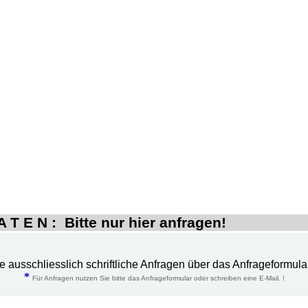
 T E N : Bitte nur hier anfragen!
te ausschliesslich schriftliche Anfragen über das Anfrageformula
*
Für Anfragen nutzen Sie bitte das Anfrageformular oder schreiben eine E-Mail. !