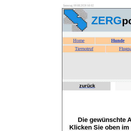
Samstag, 08.08.2026 18:02
ZERG
p
Home
Hunde
Tiernotruf
Flugp
zurück
Die gewünschte An
Klicken Sie oben im 