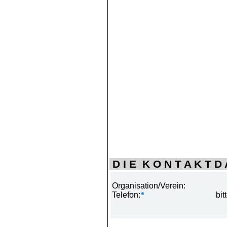
D I E K O N T A K T D A
Organisation/Verein:
Telefon:
*
bit