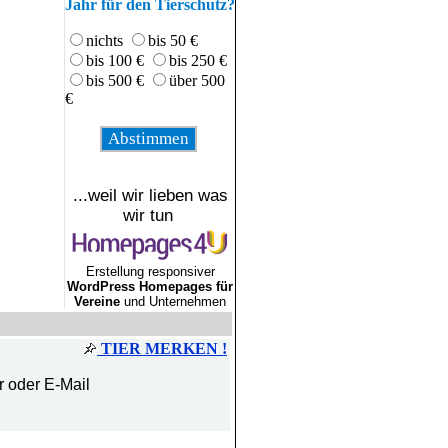
Jahr für den Tierschutz?
nichts
bis 50 €
bis 100 €
bis 250 €
bis 500 €
über 500
€
...weil wir lieben was
wir tun
Erstellung responsiver
WordPress Homepages für
Vereine
und Unternehmen
TIER MERKEN !
r oder E-Mail