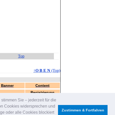
Top
↑O B E N
(Top)
Banner
Content
Registrierung
stimmen Sie – jederzeit für die
von Cookies widersprechen und
Zustimmen & Fortfahren
e oder alle Cookies blockiert