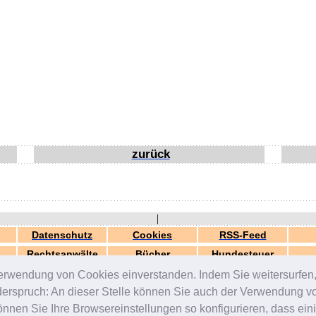
zurück
|
Datenschutz
Cookies
RSS-Feed
Rechtsanwälte
Bücher
Hundesteuer
erwendung von Cookies einverstanden. Indem Sie weitersurfen, 
generiert in 0.03 Sek.
© 2000-2026 by
ZERGportal
iderspruch: An dieser Stelle können Sie auch der Verwendung 
en Sie Ihre Browsereinstellungen so konfigurieren, dass einig