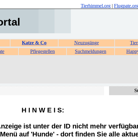
Tierhimmel.org
|
Flugpate.or
ortal
Katze & Co
Neuzugänge
Tier
ate
Pflegestellen
Suchmeldungen
Happ
S
H I N W E I S:
zeige ist unter der ID nicht mehr verfügba
Menü auf 'Hunde' - dort finden Sie alle aktue