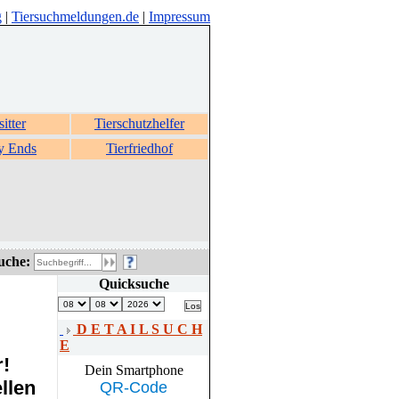
g
|
Tiersuchmeldungen.de
|
Impressum
sitter
Tierschutzhelfer
y Ends
Tierfriedhof
uche:
Quicksuche
D E T A I L S U C H
E
r!
Dein Smartphone
llen
QR-Code