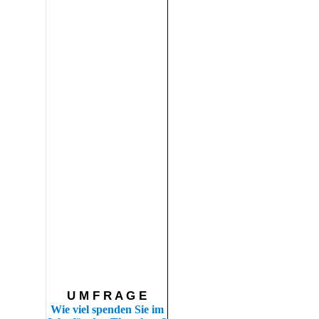
U M F R A G E
Wie viel spenden Sie im