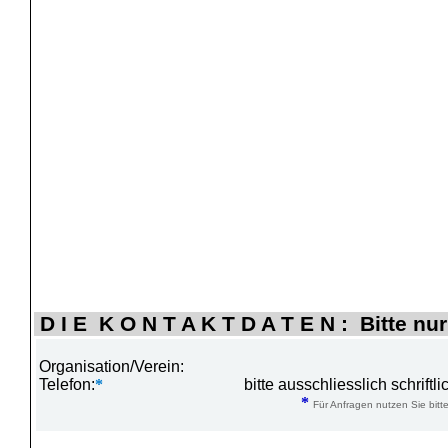
D I E K O N T A K T D A T E N : Bitte nur
Organisation/Verein:
Telefon:
*
bitte ausschliesslich schrift
*
Für Anfragen nutzen Sie bitte