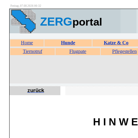
Freitag, 07.08.2026 00:32
ZERG
portal
Home
Hunde
Katze & Co
Tiernotruf
Flugpate
Pflegestellen
zurück
H I N W E