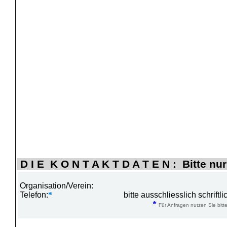
D I E K O N T A K T D A T E N : Bitte nur
Organisation/Verein:
Telefon:
*
bitte ausschliesslich schrift
*
Für Anfragen nutzen Sie bitte