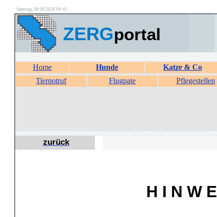
Samstag, 08.08.2026 09:41
ZERG
portal
Home
Hunde
Katze & Co
Tiernotruf
Flugpate
Pflegestellen
zurück
H I N W E