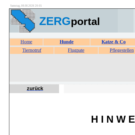
Samstag, 08.08.2026 20:05
ZERG
portal
Home
Hunde
Katze & Co
Tiernotruf
Flugpate
Pflegestellen
zurück
H I N W E