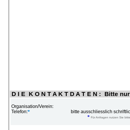
D I E K O N T A K T D A T E N : Bitte nur
Organisation/Verein:
Telefon:
*
bitte ausschliesslich schrift
*
Für Anfragen nutzen Sie bitte