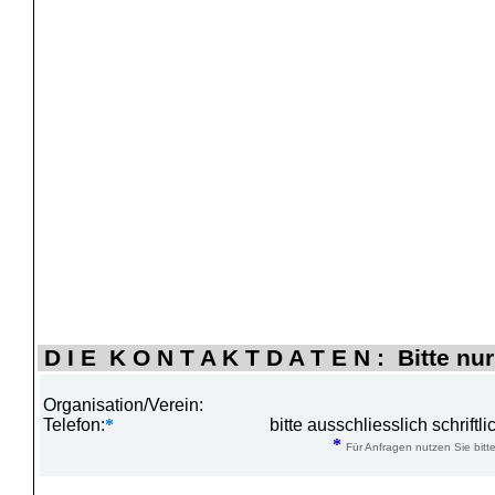
D I E K O N T A K T D A T E N : Bitte nur
Organisation/Verein:
Telefon:
*
bitte ausschliesslich schrift
*
Für Anfragen nutzen Sie bitte