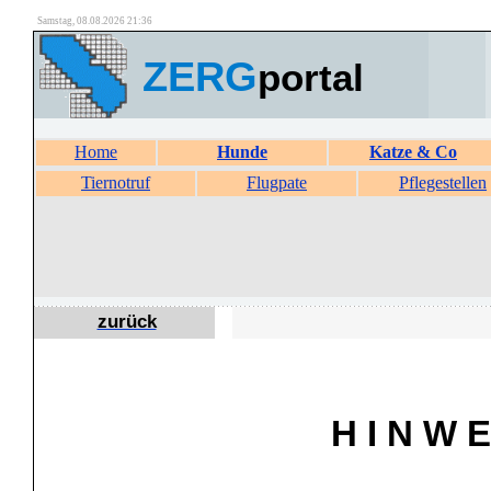
Samstag, 08.08.2026 21:36
ZERG
portal
Home
Hunde
Katze & Co
Tiernotruf
Flugpate
Pflegestellen
zurück
H I N W E