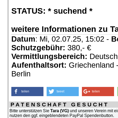
STATUS:
* suchend *
weitere Informationen zu Ta
Datum
: Mi, 02.07.25, 15:02 -
B
Schutzgebühr:
380,- €
Vermittlungsbereich:
Deutschl
Aufenthaltsort:
Griechenland 
Berlin
teilen
tweet
teilen
P A T E N S C H A F T G E S U C H T
Bitte unterstützen Sie
Tara (VG)
und unseren Verein mit ei
nutzen den ggf. eingeblendeten PayPal Spendenbutton.