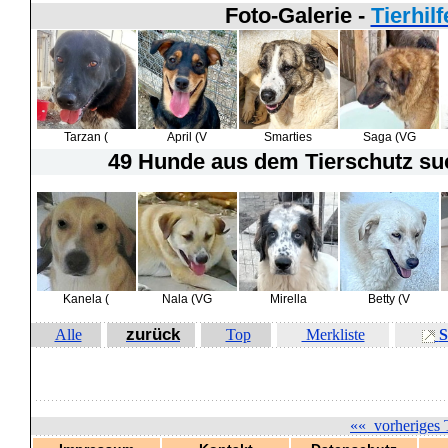
Foto-Galerie -
Tierhil
Tarzan (
April (V
Smarties
Saga (VG
49 Hunde
aus dem Tierschutz suc
Kanela (
Nala (VG
Mirella
Betty (V
zurück
Alle
Top
Merkliste
S
««
vorheriges 