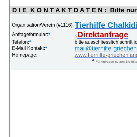
D I E K O N T A K T D A T E N : Bitte nur
Tierhilfe Chalkid
Organisation/Verein (#1116):
Direktanfrage
Anfrageformular:
*
<
Telefon:
*
bitte ausschliesslich schrift
mail@tierhilfe-grieche
E-Mail Kontakt:
*
www.tierhilfe-griechenlan
Homepage:
*
Für Anfragen nutzen Sie bitte