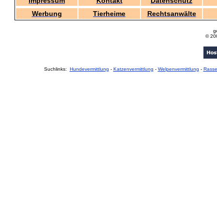
Impressum
Kontakt
Datenschutz
Werbung
Tierheime
Rechtsanwälte
g
© 20
Suchlinks:
Hundevermittlung
-
Katzenvermittlung
-
Welpenvermittlung
-
Rass