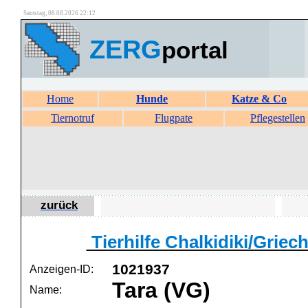
Samstag, 08.08.2026 22:12
ZERG
portal
Home
Hunde
Katze & Co
Tiernotruf
Flugpate
Pflegestellen
zurück
Tierhilfe Chalkidiki/Griech
1021937
Anzeigen-ID:
Tara (VG)
Name: