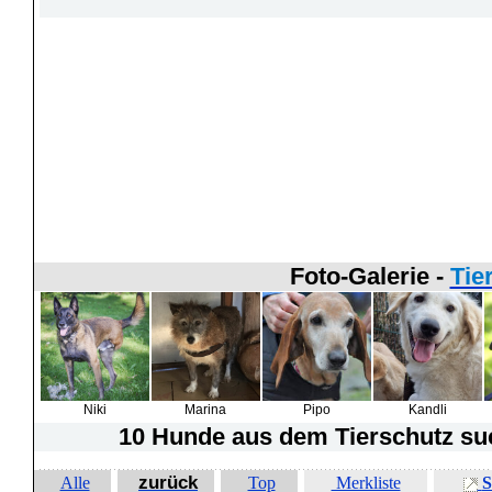
Foto-Galerie -
Tie
Niki
Marina
Pipo
Kandli
10 Hunde
aus dem Tierschutz suc
zurück
Alle
Top
Merkliste
S