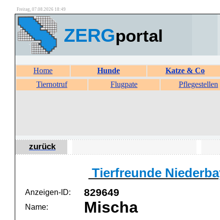
Freitag, 07.08.2026 18:49
ZERG
portal
Home
Hunde
Katze & Co
Tiernotruf
Flugpate
Pflegestellen
zurück
Tierfreunde Niederbay
829649
Anzeigen-ID:
Mischa
Name: