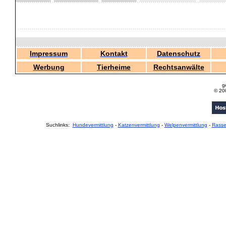
Impressum
Kontakt
Datenschutz
Werbung
Tierheime
Rechtsanwälte
g
© 20
Suchlinks:
Hundevermittlung
-
Katzenvermittlung
-
Welpenvermittlung
-
Rass