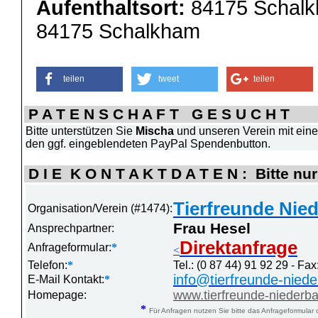
Aufenthaltsort:
84175 Schal
84175 Schalkham
teilen
tweet
teilen
P A T E N S C H A F T G E S U C H T
Bitte unterstützen Sie
Mischa
und unseren Verein mit eine
den ggf. eingeblendeten PayPal Spendenbutton.
D I E K O N T A K T D A T E N : Bitte nur
Tierfreunde Nie
Organisation/Verein (#1474):
Frau Hesel
Ansprechpartner:
Direktanfrage
Anfrageformular:
*
<
Telefon:
*
Tel.: (0 87 44) 91 92 29 - Fax
info@tierfreunde-nied
E-Mail Kontakt:
*
www.tierfreunde-niederb
Homepage:
*
Für Anfragen nutzen Sie bitte das Anfrageformular 