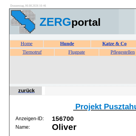
Donnerstag, 06.08.2026 10:46
ZERG
portal
Home
Hunde
Katze & Co
Tiernotruf
Flugpate
Pflegestellen
zurück
Projekt Pusztah
156700
Anzeigen-ID:
Oliver
Name: