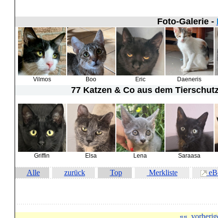
Foto-Galerie -
Vilmos
Boo
Eric
Daeneris
77 Katzen & Co
aus dem Tierschutz 
Griffin
Elsa
Lena
Saraasa
Alle
zurück
Top
Merkliste
eB
««
vorherig