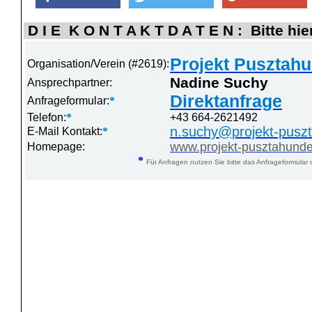
D I E K O N T A K T D A T E N : Bitte hie
Projekt Pusztahu
Organisation/Verein (#2619):
Nadine Suchy
Ansprechpartner:
Direktanfrage
Anfrageformular:
*
Telefon:
*
+43 664-2621492
n.suchy@projekt-pusz
E-Mail Kontakt:
*
www.projekt-pusztahund
Homepage:
*
Für Anfragen nutzen Sie bitte das Anfrageformular 