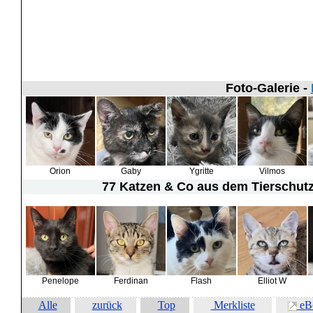
Foto-Galerie -
Orion
Gaby
Ygritte
Vilmos
77 Katzen & Co
aus dem Tierschutz 
Penelope
Ferdinan
Flash
Elliot W
Alle
zurück
Top
Merkliste
eB