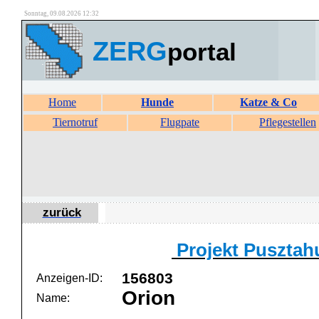
Sonntag, 09.08.2026 12:32
ZERG
portal
Home
Hunde
Katze & Co
Tiernotruf
Flugpate
Pflegestellen
zurück
Projekt Pusztah
156803
Anzeigen-ID:
Orion
Name: