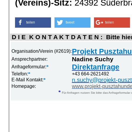
(Vereins)-Sitz:
24392 Süderbr
teilen
tweet
teilen
D I E K O N T A K T D A T E N : Bitte hie
Projekt Pusztahu
Organisation/Verein (#2619):
Nadine Suchy
Ansprechpartner:
Direktanfrage
Anfrageformular:
*
Telefon:
*
+43 664-2621492
n.suchy@projekt-pusz
E-Mail Kontakt:
*
www.projekt-pusztahund
Homepage:
*
Für Anfragen nutzen Sie bitte das Anfrageformular 