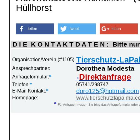
Hüllhorst
teilen
tweet
teilen
D I E K O N T A K T D A T E N : Bitte nur
Tierschutz-LaPa
Organisation/Verein (#1105):
Dorothea Modesta
Ansprechpartner:
Direktanfrage
Anfrageformular:
*
<
Telefon:
*
05741/298747
doro125@hotmail.com
E-Mail Kontakt:
*
www.tierschutzlapalma.
Homepage:
*
Für Anfragen nutzen Sie bitte das Anfrageformular oder s