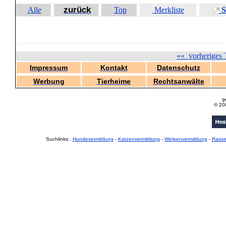
zurück
Alle
Top
Merkliste
S
««
vorheriges 
Impressum
Kontakt
Datenschutz
Werbung
Tierheime
Rechtsanwälte
g
© 20
Suchlinks:
Hundevermittlung
-
Katzenvermittlung
-
Welpenvermittlung
-
Rass