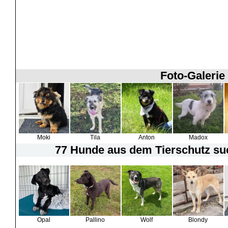
Foto-Galerie
Moki
Tila
Anton
Madox
77 Hunde
aus dem Tierschutz suc
Opal
Pallino
Wolf
Blondy