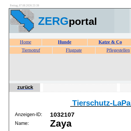
Freitag, 07.08.2026 23:39
ZERG
portal
Home
Hunde
Katze & Co
Tiernotruf
Flugpate
Pflegestellen
zurück
Tierschutz-LaP
1032107
Anzeigen-ID:
Zaya
Name: