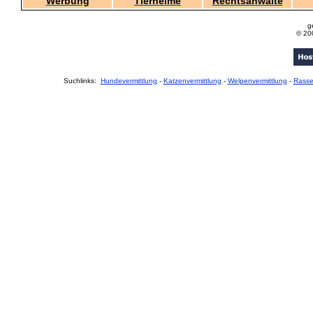
Werbung
Tierheime
Rechtsanwälte
g
© 20
Suchlinks:
Hundevermittlung
-
Katzenvermittlung
-
Welpenvermittlung
-
Rass