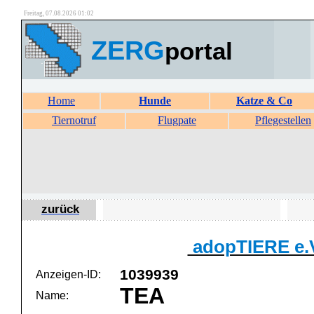
Freitag, 07.08.2026 01:02
ZERG
portal
Home
Hunde
Katze & Co
Tiernotruf
Flugpate
Pflegestellen
zurück
adopTIERE e.
1039939
Anzeigen-ID:
TEA
Name: