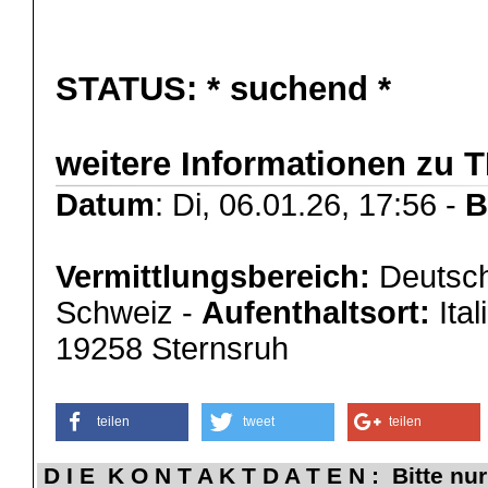
STATUS:
* suchend *
weitere Informationen zu 
Datum
: Di, 06.01.26, 17:56 -
B
Vermittlungsbereich:
Deutsch
Schweiz -
Aufenthaltsort:
Ital
19258 Sternsruh
teilen
tweet
teilen
D I E K O N T A K T D A T E N : Bitte nur