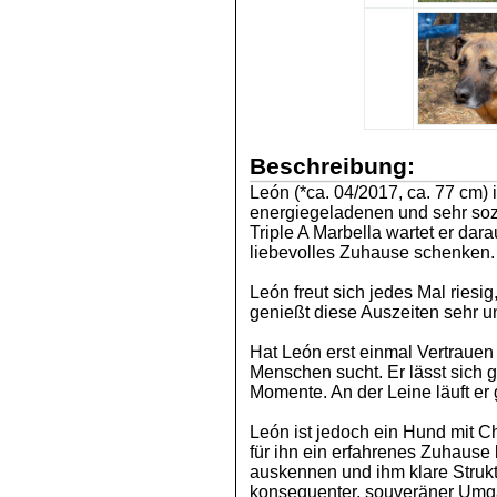
Beschreibung:
León (*ca. 04/2017, ca. 77 cm) 
energiegeladenen und sehr sozi
Triple A Marbella wartet er dara
liebevolles Zuhause schenken.
León freut sich jedes Mal ries
genießt diese Auszeiten sehr u
Hat León erst einmal Vertrauen 
Menschen sucht. Er lässt sich 
Momente. An der Leine läuft er
León ist jedoch ein Hund mit 
für ihn ein erfahrenes Zuhause
auskennen und ihm klare Struk
konsequenter, souveräner Umgan