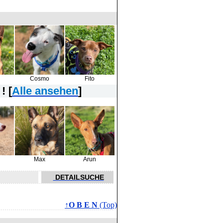
Cosmo
Fito
! [
Alle ansehen
]
Max
Arun
DETAILSUCHE
↑O B E N
(Top)