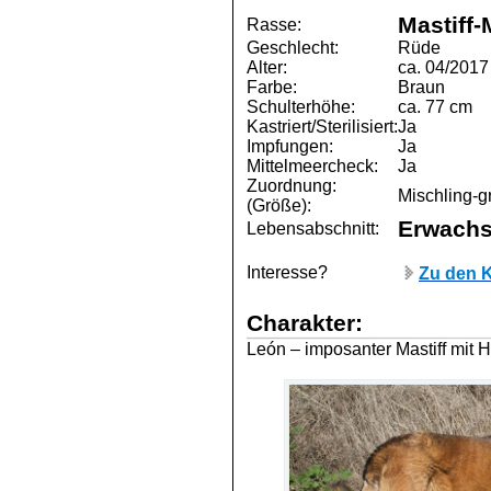
Mastiff-
Rasse:
Geschlecht:
Rüde
Alter:
ca. 04/2017
Farbe:
Braun
Schulterhöhe:
ca. 77 cm
Kastriert/Sterilisiert:
Ja
Impfungen:
Ja
Mittelmeercheck:
Ja
Zuordnung:
Mischling-g
(Größe):
Erwach
Lebensabschnitt:
Interesse?
Zu den K
Charakter:
León – imposanter Mastiff mit