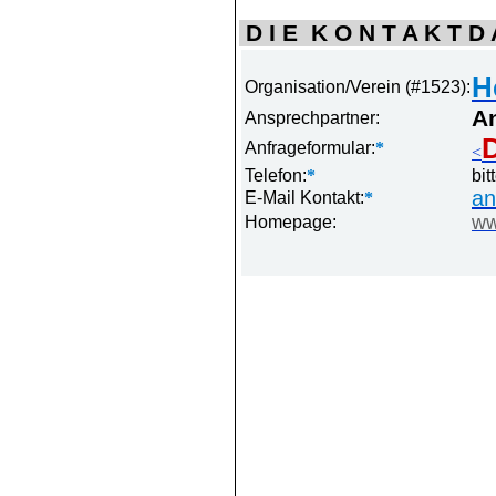
D I E K O N T A K T D A
H
Organisation/Verein (#1523):
A
Ansprechpartner:
D
Anfrageformular:
*
<
Telefon:
*
bit
an
E-Mail Kontakt:
*
ww
Homepage: