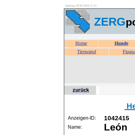
Samstag, 08.08.2026 21:55
ZERG
p
Home
Hunde
Tiernotruf
Flugp
zurück
He
1042415
Anzeigen-ID:
León
Name: