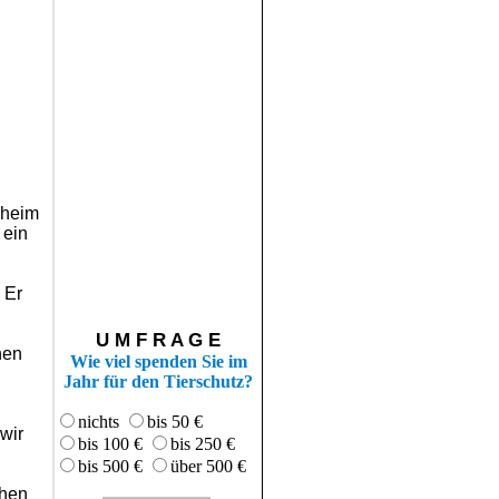
rheim
 ein
 Er
U M F R A G E
nen
Wie viel spenden Sie im
Jahr für den Tierschutz?
nichts
bis 50 €
wir
bis 100 €
bis 250 €
bis 500 €
über 500 €
chen