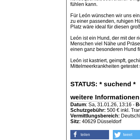
fühlen kann.
Für León wünschen wir uns ein
zu einer passenden, ruhigen Hü
Platz wäre ideal für diesen gro
León ist ein Hund, der mit der r
Menschen viel Nähe und Präsen
einen ganz besonderen Hund f
León ist kastriert, geimpft, gec
Mittelmeerkrankheiten getestet
STATUS:
* suchend *
weitere Informationen
Datum
: Sa, 31.01.26, 13:16 -
B
Schutzgebühr:
500 € inkl. Tra
Vermittlungsbereich:
Deutschl
Sitz:
40629 Düsseldorf
teilen
tweet