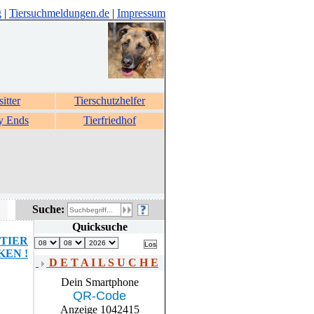
g
|
Tiersuchmeldungen.de
|
Impressum
sitter
Tierschutzhelfer
y Ends
Tierfriedhof
Suche:
Quicksuche
TIER
EN !
D E T A I L S U C H E
Dein Smartphone
QR-Code
Anzeige 1042415