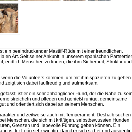
ist ein beeindruckender Mastiff-Rüde mit einer freundlichen,
alen Art. Seit seiner Ankunft in unserem spanischen Partnertie
uf, endlich Menschen zu finden, die ihm Sicherheit, Struktur und
ig, wenn die Volunteers kommen, um mit ihm spazieren zu gehen.
nd zeigt sich dabei lauffreudig und aufmerksam.
gefasst, ist er ein sehr anhänglicher Hund, der die Nähe zu sei
gerne streicheln und pflegen und genießt ruhige, gemeinsame
 gut und orientiert sich dabei an seinem Menschen.
Charakter und zeitweise auch mit Temperament. Deshalb suchen 
 bei Menschen, die sich mit kräftigen, selbstbewussten Hunden
turen, Grenzen und liebevolle Führung geben können. Ein
g ist für León sehr wichtig, damit er sich sicher und ausgegli