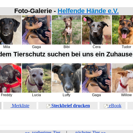
Foto-Galerie -
Helfende Hände e.V.
Mila
Gaga
Bibi
Cera
Tudor
em Tierschutz suchen bei uns ein Zuhause 
Freddy
Lucia
Luffy
Gaga
Willow
Merkliste
Steckbrief drucken
eBook
««
vorheriges Tier
|
nächstes Tier
»»