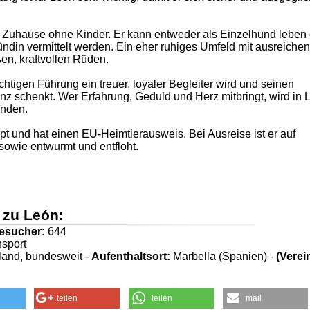
 Zuhause ohne Kinder. Er kann entweder als Einzelhund leben
ndin vermittelt werden. Ein eher ruhiges Umfeld mit ausreiche
ßen, kraftvollen Rüden.
ichtigen Führung ein treuer, loyaler Begleiter wird und seinen
z schenkt. Wer Erfahrung, Geduld und Herz mitbringt, wird in 
inden.
hipt und hat einen EU-Heimtierausweis. Bei Ausreise ist er auf
 sowie entwurmt und entfloht.
 zu León:
esucher:
644
nsport
and, bundesweit -
Aufenthaltsort:
Marbella (Spanien) -
(Verei
teilen
teilen
mail