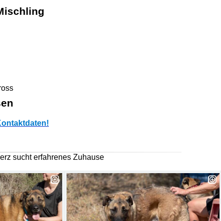
Mischling
ross
sen
ontaktdaten!
 Herz sucht erfahrenes Zuhause