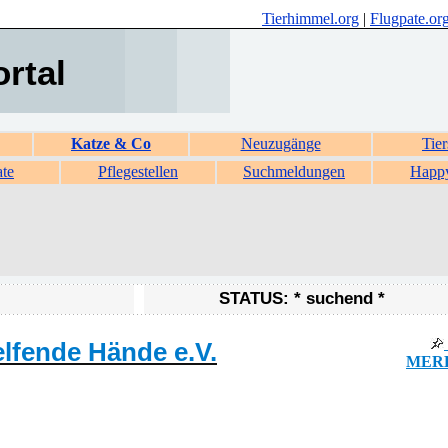
Tierhimmel.org
|
Flugpate.or
ortal
Katze & Co
Neuzugänge
Tier
ate
Pflegestellen
Suchmeldungen
Happ
STATUS: * suchend *
lfende Hände e.V.
MERK