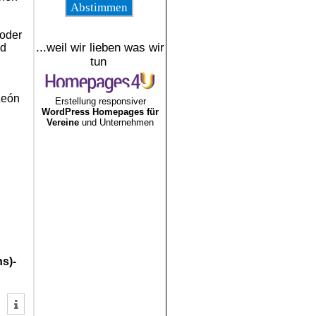
 oder
...weil wir lieben was wir
nd
tun
León
Erstellung responsiver
WordPress Homepages für
Vereine
und Unternehmen
ns)-