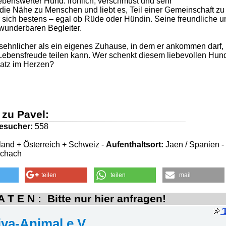
iebenswerter Hund: fröhlich, verschmust und sehr
e Nähe zu Menschen und liebt es, Teil einer Gemeinschaft zu 
 sich bestens – egal ob Rüde oder Hündin. Seine freundliche u
 wunderbaren Begleiter.
sehnlicher als ein eigenes Zuhause, in dem er ankommen darf,
Lebensfreude teilen kann. Wer schenkt diesem liebevollen Hun
latz im Herzen?
 zu Pavel:
esucher:
558
and + Österreich + Schweiz -
Aufenthaltsort:
Jaen / Spanien -
schach
teilen
teilen
mail
 T E N : Bitte nur hier anfragen!
iva-Animal e.V.