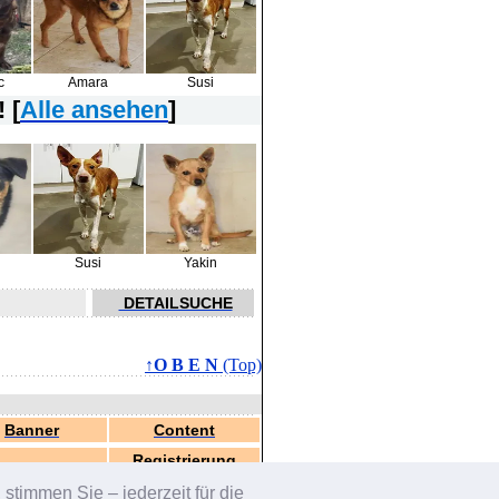
c
Amara
Susi
 [
Alle ansehen
]
Susi
Yakin
DETAILSUCHE
↑O B E N
(Top)
Banner
Content
Registrierung
stimmen Sie – jederzeit für die