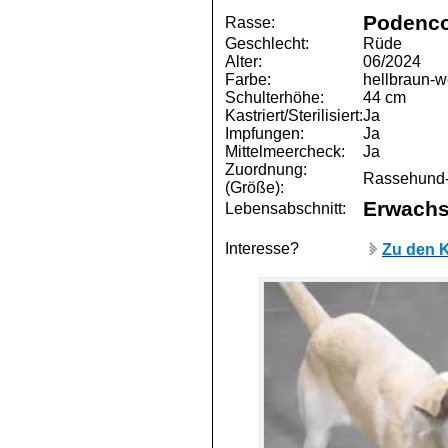
Podenc
Rasse:
Geschlecht:
Rüde
Alter:
06/2024
Farbe:
hellbraun-w
Schulterhöhe:
44 cm
Kastriert/Sterilisiert:
Ja
Impfungen:
Ja
Mittelmeercheck:
Ja
Zuordnung:
Rassehund-
(Größe):
Erwach
Lebensabschnitt:
Interesse?
Zu den K