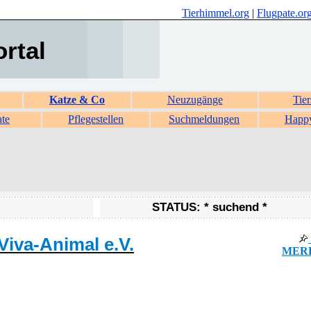
Tierhimmel.org
|
Flugpate.or
ortal
Katze & Co
Neuzugänge
Tier
ate
Pflegestellen
Suchmeldungen
Happ
STATUS: * suchend *
Viva-Animal e.V.
MERK