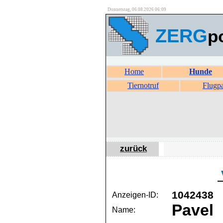
Donnerstag, 06.08.2026 06:09
ZERG
p
Home
Hunde
Tiernotruf
Flugp
zurück
1042438
Anzeigen-ID:
Pavel
Name: