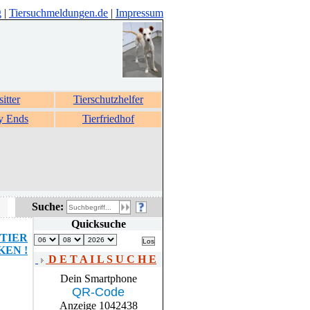
g
|
Tiersuchmeldungen.de
|
Impressum
sitter
Tierschutzhelfer
y Ends
Tierfriedhof
Suche:
Quicksuche
TIER
EN !
D E T A I L S U C H E
Dein Smartphone
QR-Code
Anzeige 1042438