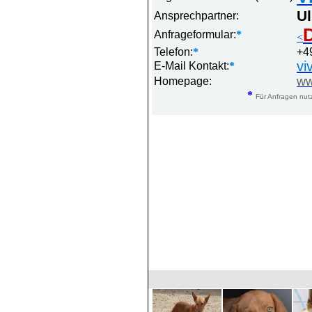
Ul
Ansprechpartner:
D
Anfrageformular:
*
<
Telefon:
*
+4
vi
E-Mail Kontakt:
*
ww
Homepage:
*
Für Anfragen nutz