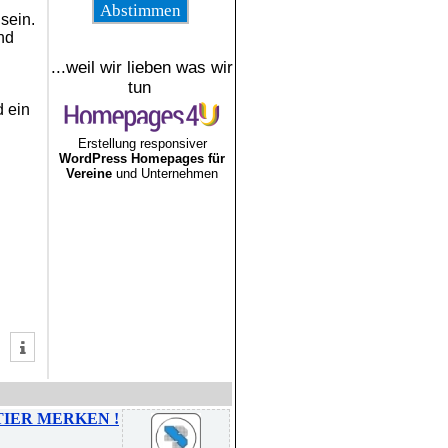
sein.
nd
...weil wir lieben was wir
tun
d ein
Erstellung responsiver
WordPress Homepages für
Vereine
und Unternehmen
TIER MERKEN !