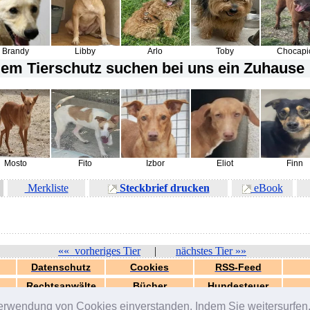
Brandy
Libby
Arlo
Toby
Chocapi
em Tierschutz suchen bei uns ein Zuhause !
Mosto
Fito
Izbor
Eliot
Finn
Merkliste
Steckbrief drucken
eBook
««
vorheriges Tier
|
nächstes Tier
»»
Datenschutz
Cookies
RSS-Feed
Rechtsanwälte
Bücher
Hundesteuer
erwendung von Cookies einverstanden. Indem Sie weitersurfen, 