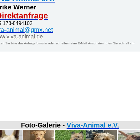
rike Werner
irektanfrage
9 173-8494102
va-animal@gmx.net
w.viva-animal.de
en Sie bitte das Anfrageformular oder schreiben eine E-Mail. Ansonsten rufen Sie schnell an!!
Foto-Galerie -
Viva-Animal e.V.