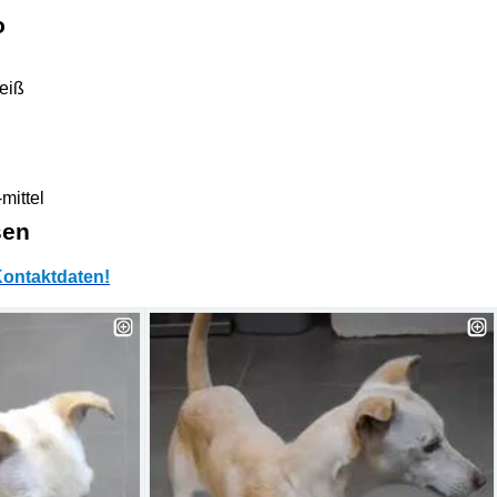
o
eiß
mittel
sen
ontaktdaten!