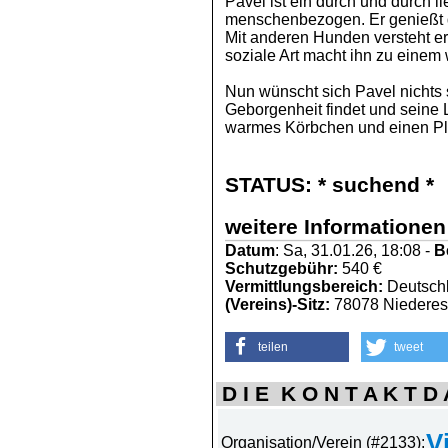
Pavel ist ein durch und durch l
menschenbezogen. Er genießt di
Mit anderen Hunden versteht er
soziale Art macht ihn zu einem
Nun wünscht sich Pavel nichts 
Geborgenheit findet und seine 
warmes Körbchen und einen P
STATUS:
* suchend *
weitere Informationen
Datum
: Sa, 31.01.26, 18:08 -
B
Schutzgebühr:
540 €
Vermittlungsbereich:
Deutschl
(Vereins)-Sitz:
78078 Niedere
teilen
tweet
D I E K O N T A K T D A
V
Organisation/Verein (#2133):