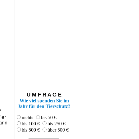
U M F R A G E
Wie viel spenden Sie im
Jahr für den Tierschutz?
f
 er
nichts
bis 50 €
Mann
bis 100 €
bis 250 €
bis 500 €
über 500 €