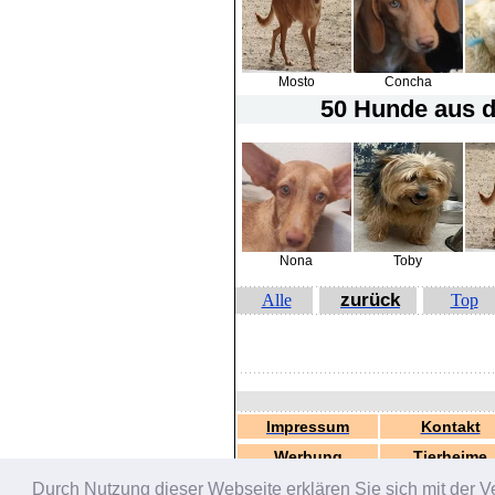
Mosto
Concha
50 Hunde
aus d
Nona
Toby
zurück
Alle
Top
Impressum
Kontakt
Werbung
Tierheime
Durch Nutzung dieser Webseite erklären Sie sich mit der V