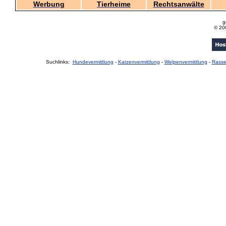
Werbung
Tierheime
Rechtsanwälte
g
© 20
Suchlinks:
Hundevermittlung
-
Katzenvermittlung
-
Welpenvermittlung
-
Rass