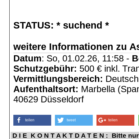
STATUS:
* suchend *
weitere Informationen zu As
Datum
: So, 01.02.26, 11:58 -
B
Schutzgebühr:
500 € inkl. Tra
Vermittlungsbereich:
Deutschl
Aufenthaltsort:
Marbella (Span
40629 Düsseldorf
teilen
tweet
teilen
D I E K O N T A K T D A T E N : Bitte nur