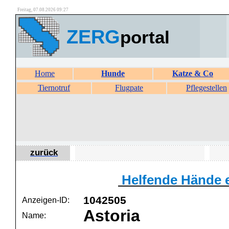
Freitag, 07.08.2026 09:27
ZERG
portal
Home
Hunde
Katze & Co
Tiernotruf
Flugpate
Pflegestellen
zurück
Helfende Hände e
1042505
Anzeigen-ID:
Astoria
Name: