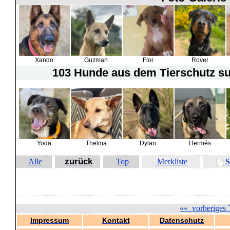
Xando
Guzman
Flor
Rover
103 Hunde
aus dem Tierschutz suc
Yoda
Thelma
Dylan
Hermés
zurück
Alle
Top
Merkliste
S
««
vorheriges 
Impressum
Kontakt
Datenschutz