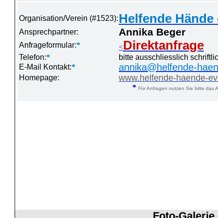
Helfende Hände 
Organisation/Verein (#1523):
Annika Beger
Ansprechpartner:
Direktanfrage
Anfrageformular:
*
<
Telefon:
*
bitte ausschliesslich schrift
annika@helfende-hae
E-Mail Kontakt:
*
www.helfende-haende-ev
Homepage:
*
Für Anfragen nutzen Sie bitte das A
Foto-Galerie