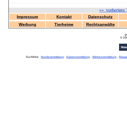
««
vorheriges 
Impressum
Kontakt
Datenschutz
Werbung
Tierheime
Rechtsanwälte
g
© 20
Suchlinks:
Hundevermittlung
-
Katzenvermittlung
-
Welpenvermittlung
-
Rass