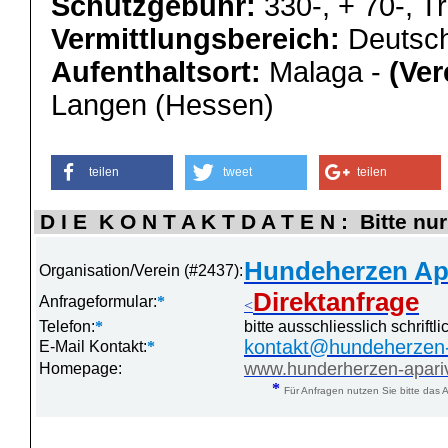
Schutzgebühr:
330-, + 70-, 
Vermittlungsbereich:
Deutsch
Aufenthaltsort:
Malaga -
(Ver
Langen (Hessen)
teilen
tweet
teilen
D I E K O N T A K T D A T E N : Bitte nur
Hundeherzen Apa
Organisation/Verein (#2437):
Direktanfrage
Anfrageformular:
*
<
Telefon:
*
bitte ausschliesslich schrift
kontakt@hundeherzen-
E-Mail Kontakt:
*
www.hunderherzen-apariv
Homepage:
*
Für Anfragen nutzen Sie bitte das A