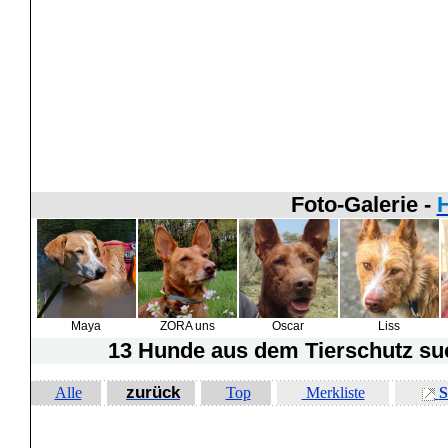
Foto-Galerie -
H
Maya
ZORA uns
Oscar
Liss
13 Hunde
aus dem Tierschutz suc
zurück
Alle
Top
Merkliste
S