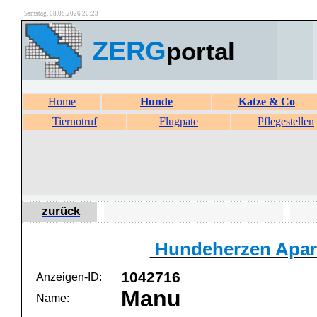
Samstag, 08.08.2026 20:23
ZERG
portal
Home
Hunde
Katze & Co
Tiernotruf
Flugpate
Pflegestellen
zurück
Hundeherzen Apari
1042716
Anzeigen-ID:
Manu
Name: