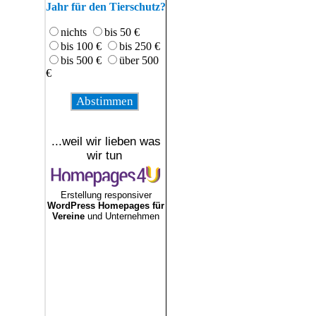
Jahr für den Tierschutz?
nichts
bis 50 €
bis 100 €
bis 250 €
bis 500 €
über 500
€
...weil wir lieben was
wir tun
Erstellung responsiver
WordPress Homepages für
Vereine
und Unternehmen