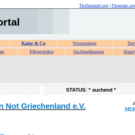
Tierhimmel.org
|
Flugpate.or
ortal
Katze & Co
Neuzugänge
Tier
ate
Pflegestellen
Suchmeldungen
Happ
STATUS: * suchend *
in Not Griechenland e.V.
MER