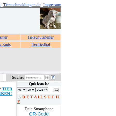
g
|
Tiersuchmeldungen.de
|
Impressum
sitter
Tierschutzhelfer
y Ends
Tierfriedhof
Suche:
Quicksuche
TIER
KEN !
D E T A I L S U C H
E
Dein Smartphone
QR-Code