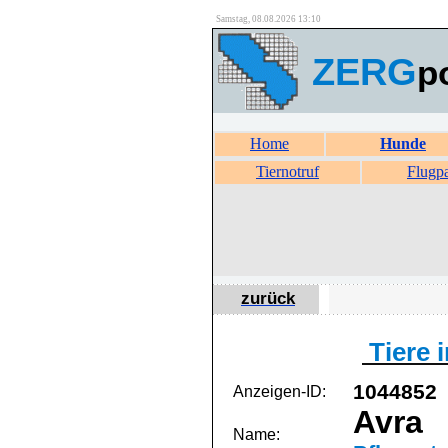
Samstag, 08.08.2026 13:10
ZERG
p
Home
Hunde
Tiernotruf
Flugp
zurück
Tiere 
1044852
Anzeigen-ID:
Avra
Name: