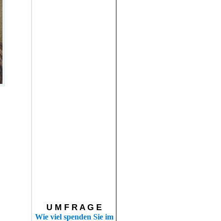
U M F R A G E
Wie viel spenden Sie im