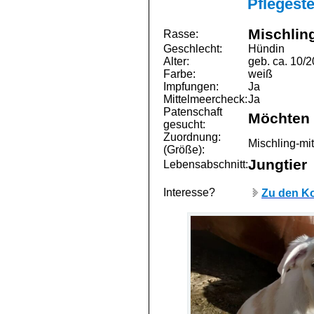
Pflegeste
Mischlin
Rasse:
Geschlecht:
Hündin
Alter:
geb. ca. 10/
Farbe:
weiß
Impfungen:
Ja
Mittelmeercheck:
Ja
Patenschaft
Möchten 
gesucht:
Zuordnung:
Mischling-mit
(Größe):
Jungtier
Lebensabschnitt:
Interesse?
Zu den Ko