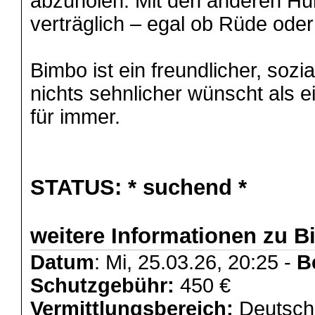
abzuholen. Mit den anderen Hun
verträglich – egal ob Rüde ode
Bimbo ist ein freundlicher, sozia
nichts sehnlicher wünscht als e
für immer.
STATUS:
* suchend *
weitere Informationen zu B
Datum
: Mi, 25.03.26, 20:25 -
B
Schutzgebühr:
450 €
Vermittlungsbereich:
Deutschl