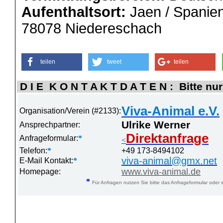
Aufenthaltsort:
Jaen / Spanie
78078 Niedereschach
teilen
tweet
teilen
D I E K O N T A K T D A T E N : Bitte nur
Viva-Animal e.V.
Organisation/Verein (#2133):
Ulrike Werner
Ansprechpartner:
Direktanfrage
Anfrageformular:
*
<
Telefon:
*
+49 173-8494102
viva-animal@gmx.net
E-Mail Kontakt:
*
www.viva-animal.de
Homepage:
*
Für Anfragen nutzen Sie bitte das Anfrageformular oder s