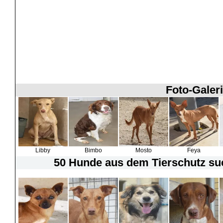
Foto-Galeri
Libby
Bimbo
Mosto
Feya
50 Hunde
aus dem Tierschutz suc