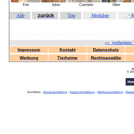
Frei
Izbor
Carmelo
Oker
zurück
Alle
Top
Merkliste
S
««
vorheriges 
Impressum
Kontakt
Datenschutz
Werbung
Tierheime
Rechtsanwälte
g
© 20
Suchlinks:
Hundevermittlung
-
Katzenvermittlung
-
Welpenvermittlung
-
Rass