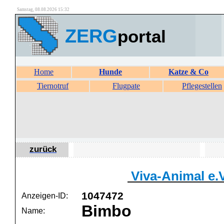
Samstag, 08.08.2026 15:32
ZERG
portal
Home
Hunde
Katze & Co
Tiernotruf
Flugpate
Pflegestellen
zurück
Viva-Animal e.V
1047472
Anzeigen-ID:
Bimbo
Name: