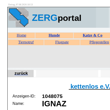
Freitag, 07.08.2026 18:53
ZERG
portal
Home
Hunde
Katze & Co
Tiernotruf
Flugpate
Pflegestellen
zurück
kettenlos e.V
1048075
Anzeigen-ID:
IGNAZ
Name: