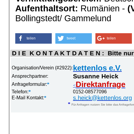
Aufenthaltsort:
Rumänien -
(
Bollingstedt/ Gammelund
teilen
tweet
teilen
D I E K O N T A K T D A T E N : Bitte nur
kettenlos e.V.
Organisation/Verein (#2922):
Susanne Heick
Ansprechpartner:
Direktanfrage
Anfrageformular:
*
<
Telefon:
*
0152-08577096
s.heick@kettenlos.org
E-Mail Kontakt:
*
*
Für Anfragen nutzen Sie bitte das Anfragefor