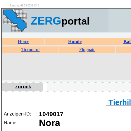
Samstag, 08.08.2026 13:01
ZERG
portal
Home
Hunde
Kat
Tiernotruf
Flugpate
zurück
Tierhil
1049017
Anzeigen-ID:
Nora
Name: