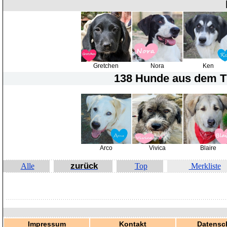
Gretchen
Nora
Ken
138 Hunde
aus dem Ti
Arco
Vivica
Blaire
zurück
Alle
Top
Merkliste
Impressum
Kontakt
Datensc