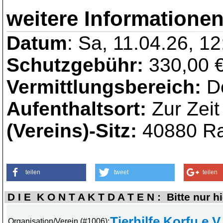
weitere Informationen
Datum
: Sa, 11.04.26, 12
Schutzgebühr:
330,00 €
Vermittlungsbereich:
De
Aufenthaltsort:
Zur Zeit
(Vereins)-Sitz:
40880 Ra
teilen
tweet
teilen
D I E K O N T A K T D A T E N : Bitte nur h
Tierhilfe Korfu e.V.
Organisation/Verein (#1006):