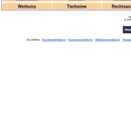
Werbung
Tierheime
Rechtsan
g
© 20
Suchlinks:
Hundevermittlung
-
Katzenvermittlung
-
Welpenvermittlung
-
Rass