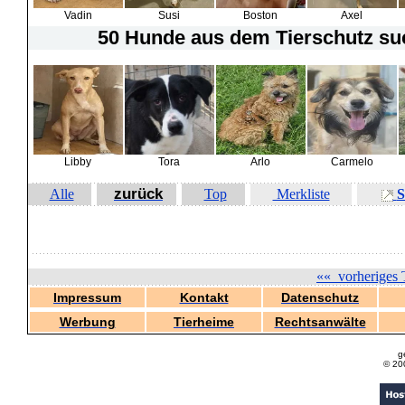
Vadin
Susi
Boston
Axel
50 Hunde
aus dem Tierschutz suc
Libby
Tora
Arlo
Carmelo
zurück
Alle
Top
Merkliste
S
««
vorheriges 
Impressum
Kontakt
Datenschutz
Werbung
Tierheime
Rechtsanwälte
g
© 20