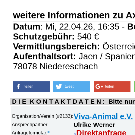
weitere Informationen zu Ax
Datum
: Mi, 22.04.26, 16:35 -
B
Schutzgebühr:
540 €
Vermittlungsbereich:
Österrei
Aufenthaltsort:
Jaen / Spanie
78078 Niedereschach
teilen
tweet
teilen
D I E K O N T A K T D A T E N : Bitte nur
Viva-Animal e.V.
Organisation/Verein (#2133):
Ulrike Werner
Ansprechpartner:
Direktanfrage
Anfrageformular:
*
<