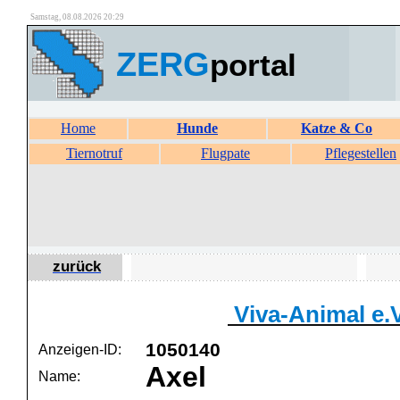
Samstag, 08.08.2026 20:29
ZERG
portal
Home
Hunde
Katze & Co
Tiernotruf
Flugpate
Pflegestellen
zurück
Viva-Animal e.V
1050140
Anzeigen-ID:
Axel
Name: