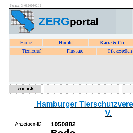
Sonntag, 09.08.2026 02:39
ZERG
portal
Home
Hunde
Katze & Co
Tiernotruf
Flugpate
Pflegestellen
zurück
Hamburger Tierschutzverei
V.
1050882
Anzeigen-ID: