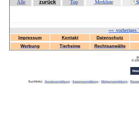
zurück
Alle
Top
Merkliste
S
««
vorheriges 
Impressum
Kontakt
Datenschutz
Werbung
Tierheime
Rechtsanwälte
g
© 20
Suchlinks:
Hundevermittlung
-
Katzenvermittlung
-
Welpenvermittlung
-
Rass