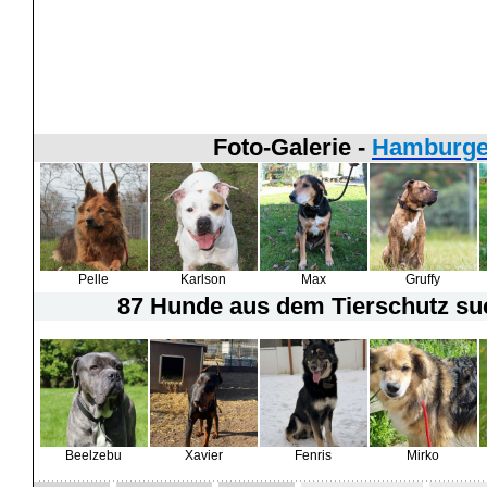
Foto-Galerie -
Hamburger
Pelle
Karlson
Max
Gruffy
87 Hunde
aus dem Tierschutz suc
Beelzebu
Xavier
Fenris
Mirko