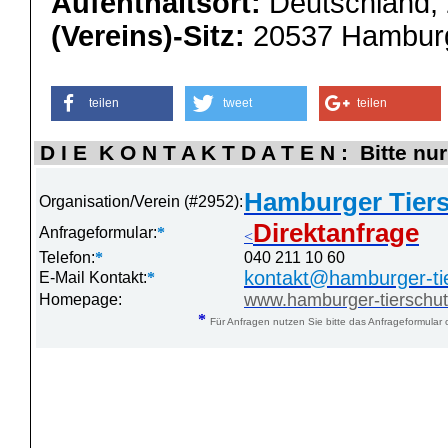
Aufenthaltsort:
Deutschland,
(Vereins)-Sitz:
20537 Hambur
teilen
tweet
teilen
D I E K O N T A K T D A T E N : Bitte nur
Hamburger Tiers
Organisation/Verein (#2952):
Direktanfrage
Anfrageformular:
*
<
Telefon:
*
040 211 10 60
kontakt@hamburger-tie
E-Mail Kontakt:
*
www.hamburger-tierschutz
Homepage:
*
Für Anfragen nutzen Sie bitte das Anfrageformular 