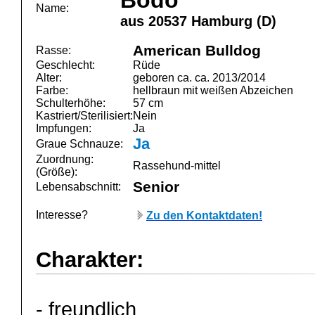
Bodo
Name:
aus 20537 Hamburg (D)
American Bulldog
Rasse:
Geschlecht:
Rüde
Alter:
geboren ca. ca. 2013/2014
Farbe:
hellbraun mit weißen Abzeichen
Schulterhöhe:
57 cm
Kastriert/Sterilisiert:
Nein
Impfungen:
Ja
Ja
Graue Schnauze:
Zuordnung:
Rassehund-mittel
(Größe):
Senior
Lebensabschnitt:
Interesse?
Zu den Kontaktdaten!
Charakter:
- freundlich