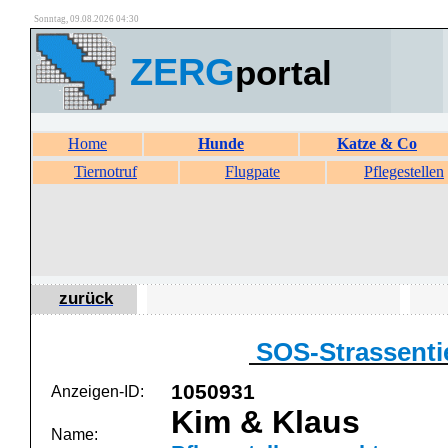
Sonntag, 09.08.2026 04:30
ZERG
portal
Home
Hunde
Katze & Co
Tiernotruf
Flugpate
Pflegestellen
zurück
SOS-Strassenti
1050931
Anzeigen-ID:
Kim & Klaus
Name: