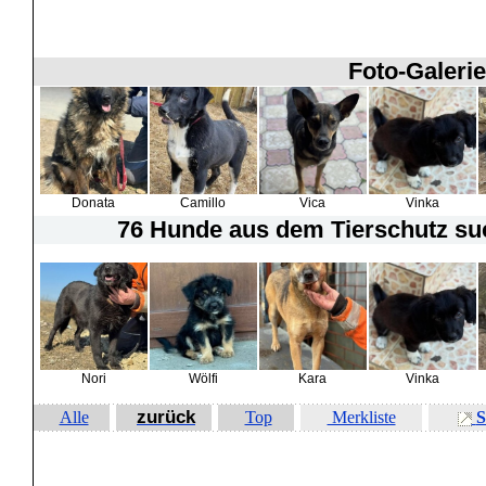
Foto-Galerie
Donata
Camillo
Vica
Vinka
76 Hunde
aus dem Tierschutz suc
Nori
Wölfi
Kara
Vinka
zurück
Alle
Top
Merkliste
S