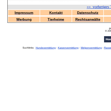
««
vorheriges 
Impressum
Kontakt
Datenschutz
Werbung
Tierheime
Rechtsanwälte
g
© 20
Suchlinks:
Hundevermittlung
-
Katzenvermittlung
-
Welpenvermittlung
-
Rass