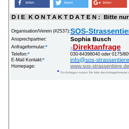
teilen
tweet
teilen
D I E K O N T A K T D A T E N : Bitte nur
SOS-Strassentie
Organisation/Verein (#2537):
Sophia Busch
Ansprechpartner:
Direktanfrage
Anfrageformular:
*
<
Telefon:
*
030-64398040 oder 0175/8
info@sos-strassentier
E-Mail Kontakt:
*
www.sos-strassentiere.d
Homepage:
*
Für Anfragen nutzen Sie bitte das Anfrageformular 