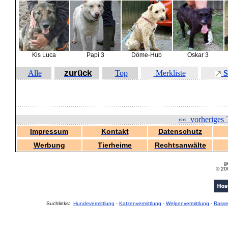
Kis Luca
Papi 3
Döme-Hub
Oskar 3
zurück
Alle
Top
Merkliste
S
««
vorheriges 
Impressum
Kontakt
Datenschutz
Werbung
Tierheime
Rechtsanwälte
g
© 20
Suchlinks:
Hundevermittlung
-
Katzenvermittlung
-
Welpenvermittlung
-
Rass