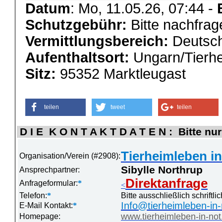
Datum
: Mo, 11.05.26, 07:44 -
Schutzgebühr:
Bitte nachfrag
Vermittlungsbereich:
Deutsch
Aufenthaltsort:
Ungarn/Tierh
Sitz:
95352 Marktleugast
teilen
tweet
teilen
D I E K O N T A K T D A T E N : Bitte nur
Tierheimleben in
Organisation/Verein (#2908):
Sibylle Northrup
Ansprechpartner:
Direktanfrage
Anfrageformular:
*
<
Telefon:
*
Bitte ausschließlich schriftl
Info@tierheimleben-in-
E-Mail Kontakt:
*
www.tierheimleben-in-not
Homepage: