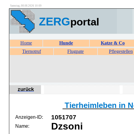
Samstag, 08.08.2026 10:09
ZERG
portal
Home
Hunde
Katze & Co
Tiernotruf
Flugpate
Pflegestellen
zurück
Tierheimleben in No
1051707
Anzeigen-ID:
Dzsoni
Name: