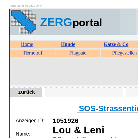
Samstag, 08.08.2026 00:37
ZERG
portal
Home
Hunde
Katze & Co
Tiernotruf
Flugpate
Pflegestellen
zurück
SOS-Strassenti
1051926
Anzeigen-ID:
Lou & Leni
Name: