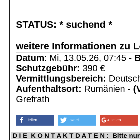
STATUS:
* suchend *
weitere Informationen zu L
Datum
: Mi, 13.05.26, 07:45 -
B
Schutzgebühr:
390 €
Vermittlungsbereich:
Deutsch
Aufenthaltsort:
Rumänien -
(
Grefrath
teilen
tweet
teilen
D I E K O N T A K T D A T E N : Bitte nur