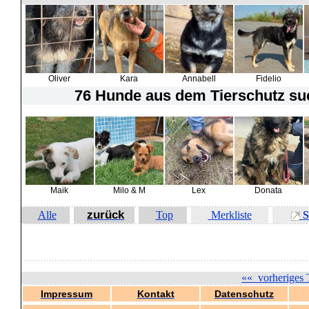
Oliver
Kara
Annabell
Fidelio
76 Hunde
aus dem Tierschutz suc
Maik
Milo & M
Lex
Donata
zurück
Alle
Top
Merkliste
S
««
vorheriges 
Impressum
Kontakt
Datenschutz