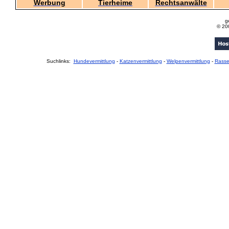
Werbung
Tierheime
Rechtsanwälte
g
© 20
Suchlinks:
Hundevermittlung
-
Katzenvermittlung
-
Welpenvermittlung
-
Rass