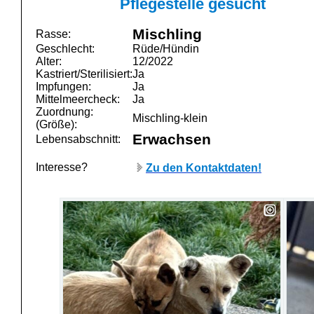
Pflegestelle gesucht
Mischling
Rasse:
Geschlecht:
Rüde/Hündin
Alter:
12/2022
Kastriert/Sterilisiert:
Ja
Impfungen:
Ja
Mittelmeercheck:
Ja
Zuordnung:
Mischling-klein
(Größe):
Erwachsen
Lebensabschnitt:
Interesse?
Zu den Kontaktdaten!