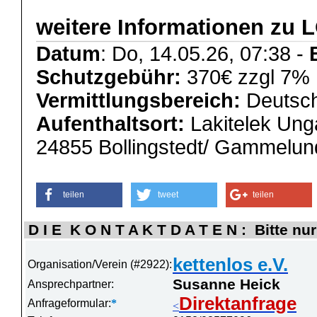
weitere Informationen zu
Datum
: Do, 14.05.26, 07:38 -
Schutzgebühr:
370€ zzgl 7% 
Vermittlungsbereich:
Deutsch
Aufenthaltsort:
Lakitelek Ung
24855 Bollingstedt/ Gammelun
teilen
tweet
teilen
D I E K O N T A K T D A T E N : Bitte nur
kettenlos e.V.
Organisation/Verein (#2922):
Susanne Heick
Ansprechpartner:
Direktanfrage
Anfrageformular:
*
<