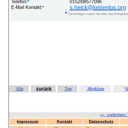
Telefon:
*
0152/08577096
s.heick@kettenlos.org
E-Mail Kontakt:
*
*
Für Anfragen nutzen Sie bitte das Anfragefor
zurück
Alle
Top
Merkliste
S
««
vorheriges 
Impressum
Kontakt
Datenschutz