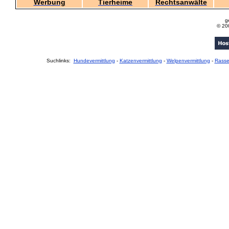
Werbung
Tierheime
Rechtsanwälte
g
© 20
Suchlinks:
Hundevermittlung
-
Katzenvermittlung
-
Welpenvermittlung
-
Rass