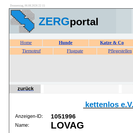
Donnerstag, 06.08.2026 22:15
ZERG
portal
Home
Hunde
Katze & Co
Tiernotruf
Flugpate
Pflegestellen
zurück
kettenlos e.V
1051996
Anzeigen-ID:
LOVAG
Name: