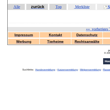
zurück
Alle
Top
Merkliste
S
««
vorheriges 
Impressum
Kontakt
Datenschutz
Werbung
Tierheime
Rechtsanwälte
g
© 20
Suchlinks:
Hundevermittlung
-
Katzenvermittlung
-
Welpenvermittlung
-
Rass