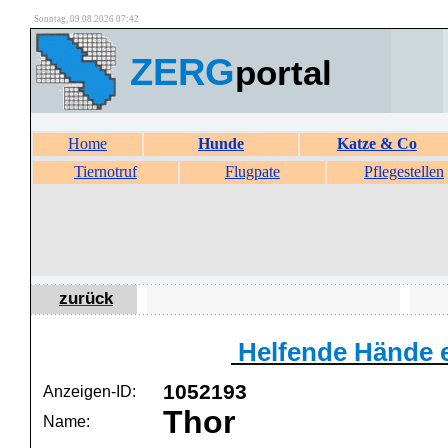
Sonntag, 09.08.2026 07:42
ZERG
portal
Home
Hunde
Katze & Co
Tiernotruf
Flugpate
Pflegestellen
zurück
Helfende Hände e
1052193
Anzeigen-ID:
Thor
Name: