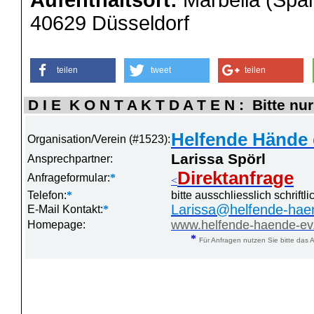
Aufenthaltsort:
Marbella (Span
40629 Düsseldorf
teilen
tweet
teilen
D I E K O N T A K T D A T E N : Bitte nur
Helfende Hände 
Organisation/Verein (#1523):
Larissa Spörl
Ansprechpartner:
Direktanfrage
Anfrageformular:
*
<
Telefon:
*
bitte ausschliesslich schrift
Larissa@helfende-hae
E-Mail Kontakt:
*
www.helfende-haende-ev
Homepage:
*
Für Anfragen nutzen Sie bitte das A