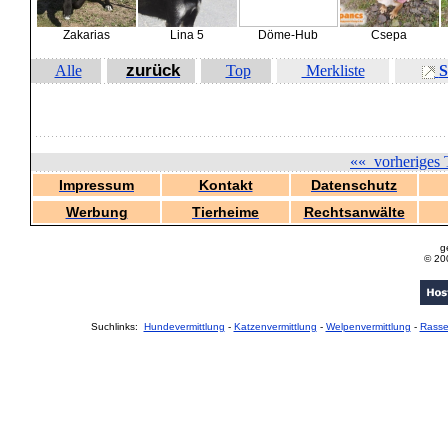
Zakarias
Lina 5
Döme-Hub
Csepa
zurück
Alle
Top
Merkliste
S
««
vorheriges 
Impressum
Kontakt
Datenschutz
Werbung
Tierheime
Rechtsanwälte
g
© 20
Suchlinks:
Hundevermittlung
-
Katzenvermittlung
-
Welpenvermittlung
-
Rass