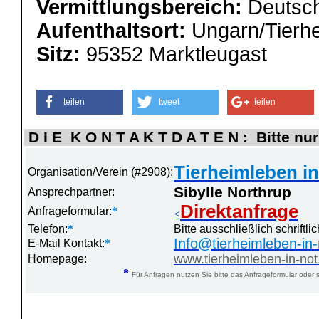
Vermittlungsbereich:
Deutsch
Aufenthaltsort:
Ungarn/Tierh
Sitz:
95352 Marktleugast
teilen
tweet
teilen
D I E K O N T A K T D A T E N : Bitte nur
Tierheimleben in
Organisation/Verein (#2908):
Sibylle Northrup
Ansprechpartner:
Direktanfrage
Anfrageformular:
*
<
Telefon:
*
Bitte ausschließlich schriftl
Info@tierheimleben-in-
E-Mail Kontakt:
*
www.tierheimleben-in-not
Homepage:
*
Für Anfragen nutzen Sie bitte das Anfrageformular oder s