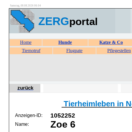
Samstag, 08.08.2026 06:04
ZERG
portal
Home
Hunde
Katze & Co
Tiernotruf
Flugpate
Pflegestellen
zurück
Tierheimleben in No
1052252
Anzeigen-ID:
Zoe 6
Name: