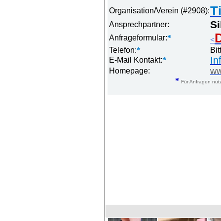
T
Organisation/Verein (#2908):
Si
Ansprechpartner:
D
Anfrageformular:
*
<
Telefon:
*
Bit
In
E-Mail Kontakt:
*
ww
Homepage:
*
Für Anfragen nutz