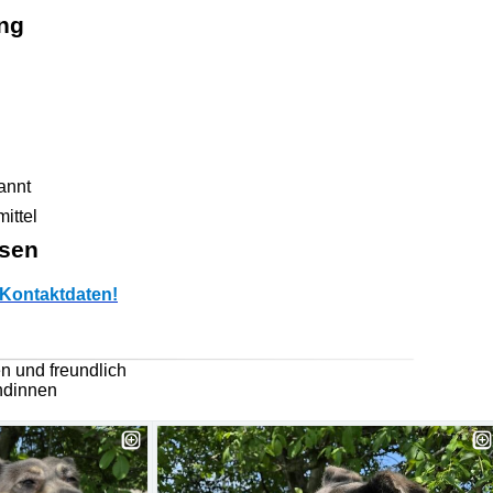
ng
annt
ittel
sen
Kontaktdaten!
 und freundlich
ündinnen