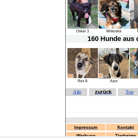
Oskar 3
Mokuska
160 Hunde
aus d
Rex 8
Azur
zurück
Alle
Top
Impressum
Kontakt
Werbung
Tierheime