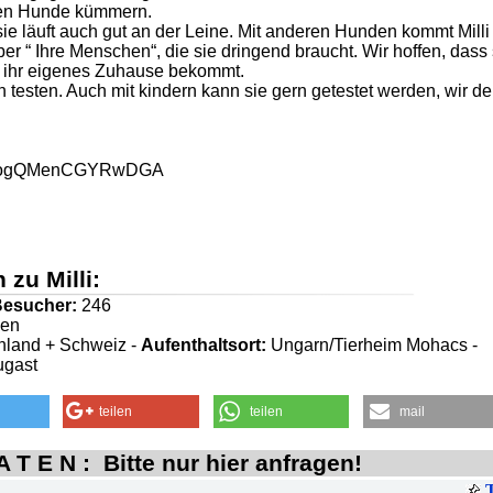
ten Hunde kümmern.
ie läuft auch gut an der Leine. Mit anderen Hunden kommt Milli
ber “ Ihre Menschen“, die sie dringend braucht. Wir hoffen, dass 
 ihr eigenes Zuhause bekommt.
n testen. Auch mit kindern kann sie gern getestet werden, wir d
l/RKuogQMenCGYRwDGA
 zu Milli:
esucher:
246
gen
land + Schweiz -
Aufenthaltsort:
Ungarn/Tierheim Mohacs -
ugast
teilen
teilen
mail
 T E N : Bitte nur hier anfragen!