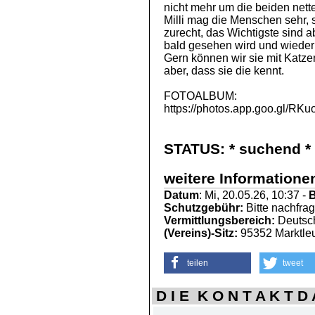
nicht mehr um die beiden net
Milli mag die Menschen sehr, s
zurecht, das Wichtigste sind a
bald gesehen wird und wieder
Gern können wir sie mit Katze
aber, dass sie die kennt.
FOTOALBUM:
https://photos.app.goo.g
STATUS:
* suchend *
weitere Informationen
Datum
: Mi, 20.05.26, 10:37 -
B
Schutzgebühr:
Bitte nachfra
Vermittlungsbereich:
Deutsch
(Vereins)-Sitz:
95352 Marktle
teilen
tweet
D I E K O N T A K T D A