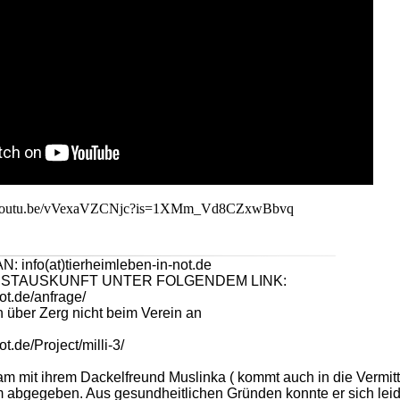
//youtu.be/vVexaVZCNjc?is=1XMm_Vd8CZxwBbvq
nfo(at)tierheimleben-in-not.de
STAUSKUNFT UNTER FOLGENDEM LINK:
ot.de/anfrage/
 über Zerg nicht beim Verein an
t.de/Project/milli-3/
am mit ihrem Dackelfreund Muslinka ( kommt auch in die Vermitt
m abgegeben. Aus gesundheitlichen Gründen konnte er sich lei