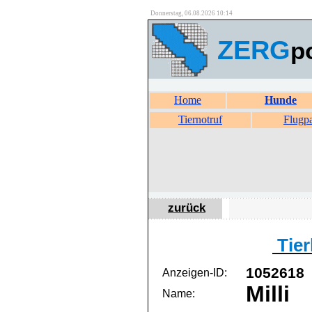
Donnerstag, 06.08.2026 10:14
ZERG
p
Home
Hunde
Tiernotruf
Flugp
zurück
Tier
1052618
Anzeigen-ID:
Milli
Name: