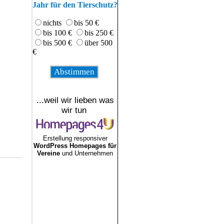
Jahr für den Tierschutz?
nichts
bis 50 €
bis 100 €
bis 250 €
bis 500 €
über 500
€
...weil wir lieben was
wir tun
Erstellung responsiver
WordPress Homepages für
Vereine
und Unternehmen