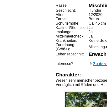
Mischli
Rasse:
Geschlecht:
Hündin
Alter:
12/2020
Farbe:
Braun
Schulterhöhe:
Ca. 45 cm
Kastriert/Sterilisiert:
Ja
Impfungen:
Ja
Mittelmeercheck:
Ja
Krankheiten:
Keine Bek
Zuordnung:
Mischling-m
(Größe):
Erwach
Lebensabschnitt:
Interesse?
Zu den 
Charakter:
Wesen:sehr menschenbezogen
Verträglich mit Rüden und H