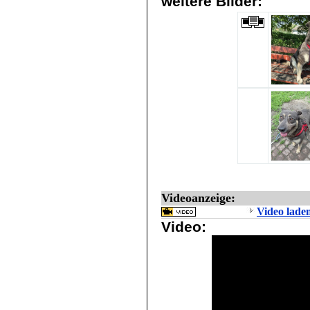
weitere Bilder:
Videoanzeige:
Video lade
Video: