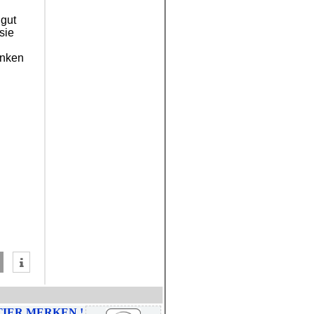
 gut
sie
enken
TIER MERKEN !