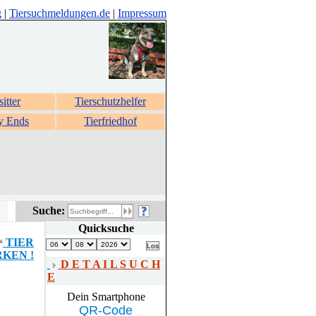
g
|
Tiersuchmeldungen.de
|
Impressum
sitter
Tierschutzhelfer
y Ends
Tierfriedhof
Suche:
Quicksuche
TIER
KEN !
D E T A I L S U C H
E
Dein Smartphone
QR-Code