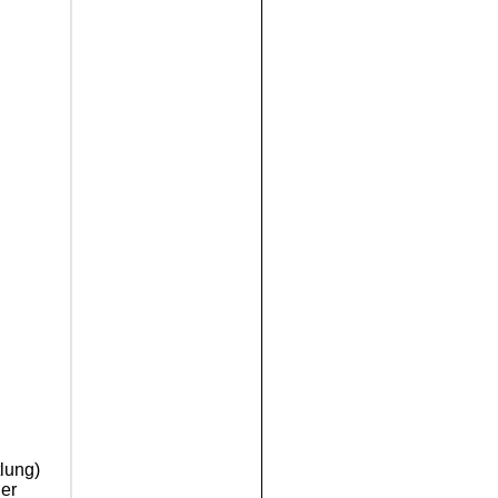
lung)
der