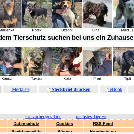
Marlenka
Rötex
Dzsoni
Gina 3
Maci 11
em Tierschutz suchen bei uns ein Zuhause 
Kenez
Tavasz
Kele
Preri
Tipli
Merkliste
Steckbrief drucken
eBook
««
vorheriges Tier
|
nächstes Tier
»»
Datenschutz
Cookies
RSS-Feed
Rechtsanwälte
Bücher
Hundesteuer