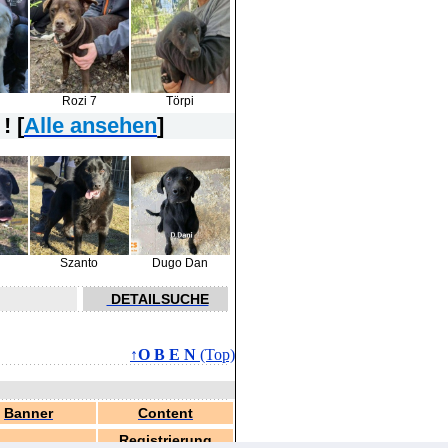
Rozi 7
Törpi
! [
Alle ansehen
]
Szanto
Dugo Dan
DETAILSUCHE
↑O B E N
(Top)
Banner
Content
Registrierung