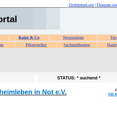
Tierhimmel.org
|
Flugpate.or
ortal
Katze & Co
Neuzugänge
Tier
ate
Pflegestellen
Suchmeldungen
Happ
STATUS: * suchend *
heimleben in Not e.V.
MER