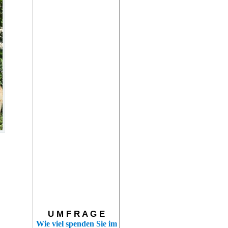
U M F R A G E
Wie viel spenden Sie im