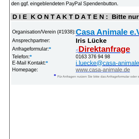
den ggf. eingeblendeten PayPal Spendenbutton.
D I E K O N T A K T D A T E N : Bitte nur
Casa Animale e.
Organisation/Verein (#1938):
Iris Lücke
Ansprechpartner:
Direktanfrage
Anfrageformular:
*
<
Telefon:
*
0163 376 94 98
i.luecke@casa-animale
E-Mail Kontakt:
*
www.casa-animale.de
Homepage:
*
Für Anfragen nutzen Sie bitte das Anfrageformular oder s