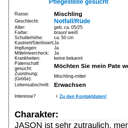
Pflegestelle gesucht
Mischling
Rasse:
Notfall/Rüde
Geschlecht:
Alter:
geb. ca. 05/25
Farbe:
braun/ weiß
Schulterhöhe:
ca. 50 cm
Kastriert/Sterilisiert:
Ja
Impfungen:
Ja
Mittelmeercheck:
Ja
Krankheiten:
keine bekannt
Patenschaft
Möchten Sie mein Pate w
gesucht:
Zuordnung:
Mischling-mittel
(Größe):
Erwachsen
Lebensabschnitt:
Interesse?
Zu den Kontaktdaten!
Charakter:
JASON ist sehr zutraulich, m