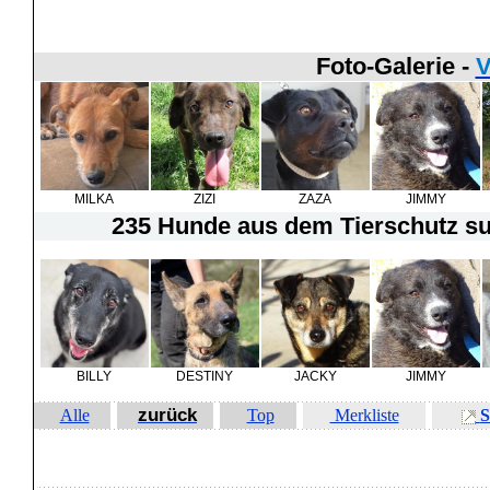
Foto-Galerie -
V
MILKA
ZIZI
ZAZA
JIMMY
235 Hunde
aus dem Tierschutz suc
BILLY
DESTINY
JACKY
JIMMY
zurück
Alle
Top
Merkliste
S