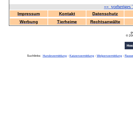
««
vorheriges 
Impressum
Kontakt
Datenschutz
Werbung
Tierheime
Rechtsanwälte
g
© 20
Suchlinks:
Hundevermittlung
-
Katzenvermittlung
-
Welpenvermittlung
-
Rass