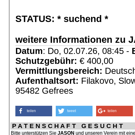
STATUS:
* suchend *
weitere Informationen zu 
Datum
: Do, 02.07.26, 08:45 -
Schutzgebühr:
€ 400,00
Vermittlungsbereich:
Deutsch
Aufenthaltsort:
Filakovo, Slo
95482 Gefrees
teilen
tweet
teilen
P A T E N S C H A F T G E S U C H T
Bitte unterstützen Sie
JASON
und unseren Verein mit ein