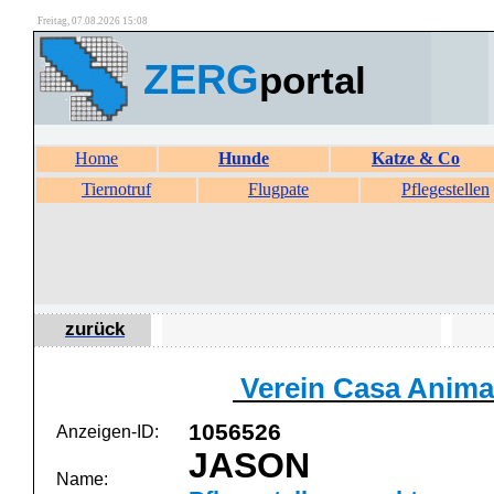
Freitag, 07.08.2026 15:08
ZERG
portal
Home
Hunde
Katze & Co
Tiernotruf
Flugpate
Pflegestellen
zurück
Verein Casa Animal
1056526
Anzeigen-ID:
JASON
Name: