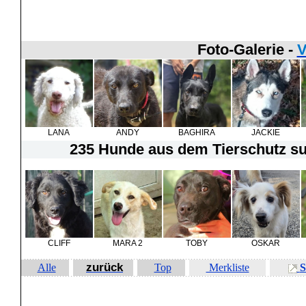
Foto-Galerie -
V
LANA
ANDY
BAGHIRA
JACKIE
235 Hunde
aus dem Tierschutz suc
CLIFF
MARA 2
TOBY
OSKAR
zurück
Alle
Top
Merkliste
S