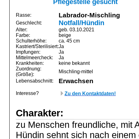
Pflegestelle gesucht
Labrador-Mischling
Rasse:
Notfall/Hündin
Geschlecht:
Alter:
geb. 03.10.2021
Farbe:
beige
Schulterhöhe:
ca. 45 cm
Kastriert/Sterilisiert:
Ja
Impfungen:
Ja
Mittelmeercheck:
Ja
Krankheiten:
keine bekannt
Zuordnung:
Mischling-mittel
(Größe):
Erwachsen
Lebensabschnitt:
Interesse?
Zu den Kontaktdaten!
Charakter:
zu Menschen freundliche, mit 
Hündin sehnt sich nach eine