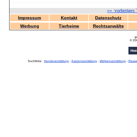
««
vorheriges 
Impressum
Kontakt
Datenschutz
Werbung
Tierheime
Rechtsanwälte
g
© 20
Suchlinks:
Hundevermittlung
-
Katzenvermittlung
-
Welpenvermittlung
-
Rass