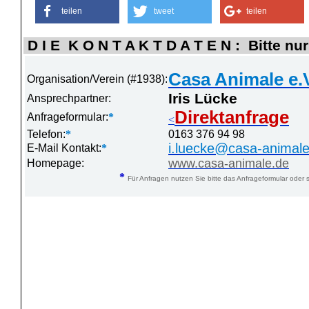
teilen
tweet
teilen
D I E K O N T A K T D A T E N : Bitte nur
Casa Animale e.
Organisation/Verein (#1938):
Iris Lücke
Ansprechpartner:
Direktanfrage
Anfrageformular:
*
<
Telefon:
*
0163 376 94 98
i.luecke@casa-animale
E-Mail Kontakt:
*
www.casa-animale.de
Homepage:
*
Für Anfragen nutzen Sie bitte das Anfrageformular oder s