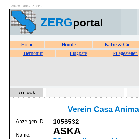
Samstag, 08.08.2026 09:36
ZERG
portal
Home
Hunde
Katze & Co
Tiernotruf
Flugpate
Pflegestellen
zurück
Verein Casa Animal
1056532
Anzeigen-ID:
ASKA
Name: