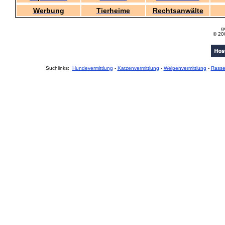
Werbung
Tierheime
Rechtsanwälte
g
© 20
Suchlinks:
Hundevermittlung
-
Katzenvermittlung
-
Welpenvermittlung
-
Rass