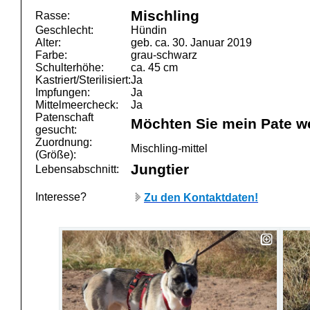
Mischling
Rasse:
Geschlecht:
Hündin
Alter:
geb. ca. 30. Januar 2019
Farbe:
grau-schwarz
Schulterhöhe:
ca. 45 cm
Kastriert/Sterilisiert:
Ja
Impfungen:
Ja
Mittelmeercheck:
Ja
Patenschaft
Möchten Sie mein Pate w
gesucht:
Zuordnung:
Mischling-mittel
(Größe):
Jungtier
Lebensabschnitt:
Interesse?
Zu den Kontaktdaten!