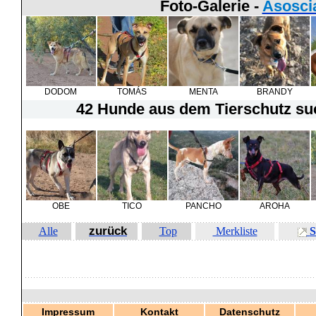
Foto-Galerie -
Asosci
DODOM
TOMÁS
MENTA
BRANDY
42 Hunde
aus dem Tierschutz suc
OBE
TICO
PANCHO
AROHA
zurück
Alle
Top
Merkliste
S
Impressum
Kontakt
Datenschutz