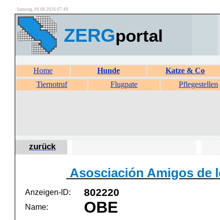
Samstag, 08.08.2026 07:49
ZERG
portal
Home
Hunde
Katze & Co
Tiernotruf
Flugpate
Pflegestellen
zurück
Asosciación Amigos de l
802220
Anzeigen-ID:
OBE
Name: