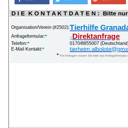
D I E K O N T A K T D A T E N : Bitte nur
Tierhilfe Granad
Organisation/Verein (#2502):
Direktanfrage
Anfrageformular:
*
<
Telefon:
*
0170/8855007 (Deutschland
tierheim.albolote@gm
E-Mail Kontakt:
*
*
Für Anfragen nutzen Sie bitte das Anfrageformular 