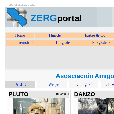
Samstag, 08.08.2026 12:57
ZERG
portal
Home
Hunde
Katze & Co
Tiernotruf
Flugpate
Pflegestellen
Asosciación Amigo
ALLE
: Welpe
: Jungtier
: Er
PLUTO
DANZO
ID: 835211