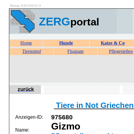
Montag, 10.08.2026 03:24
ZERG
portal
Home
Hunde
Katze & Co
Tiernotruf
Flugpate
Pflegestellen
zurück
Tiere in Not Griechen
975680
Anzeigen-ID:
Gizmo
Name: