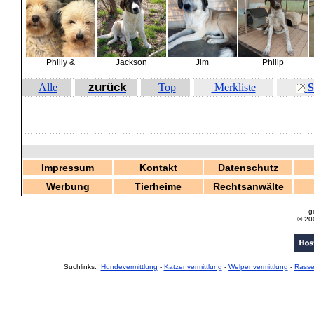
Philly &
Jackson
Jim
Philip
zurück
Alle
Top
Merkliste
S
Impressum
Kontakt
Datenschutz
Werbung
Tierheime
Rechtsanwälte
g
© 20
Suchlinks:
Hundevermittlung
-
Katzenvermittlung
-
Welpenvermittlung
-
Rass