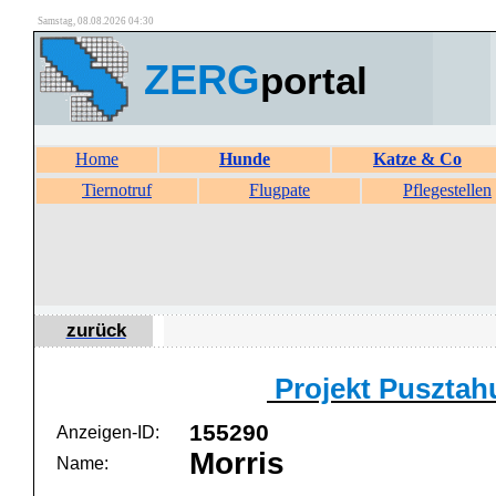
Samstag, 08.08.2026 04:30
ZERG
portal
Home
Hunde
Katze & Co
Tiernotruf
Flugpate
Pflegestellen
zurück
Projekt Pusztah
155290
Anzeigen-ID:
Morris
Name: