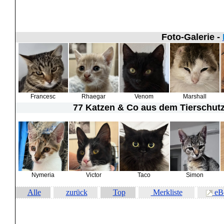
Foto-Galerie -
Francesc
Rhaegar
Venom
Marshall
77 Katzen & Co
aus dem Tierschutz 
Nymeria
Victor
Taco
Simon
Alle
zurück
Top
Merkliste
eB