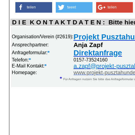
teilen
tweet
teilen
D I E K O N T A K T D A T E N : Bitte hie
Projekt Pusztahu
Organisation/Verein (#2619):
Anja Zapf
Ansprechpartner:
Direktanfrage
Anfrageformular:
*
Telefon:
*
0157-73524160
a.zapf@projekt-puszt
E-Mail Kontakt:
*
www.projekt-pusztahund
Homepage:
*
Für Anfragen nutzen Sie bitte das Anfrageformular 