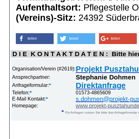
Aufenthaltsort:
Pflegestelle 
(Vereins)-Sitz:
24392 Süderbr
teilen
tweet
teilen
D I E K O N T A K T D A T E N : Bitte hie
Projekt Pusztahu
Organisation/Verein (#2619):
Stephanie Dohmen
Ansprechpartner:
Direktanfrage
Anfrageformular:
*
Telefon:
*
01573-4865609
s.dohmen@projekt-pu
E-Mail Kontakt:
*
www.projekt-pusztahund
Homepage:
*
Für Anfragen nutzen Sie bitte das Anfrageformular 