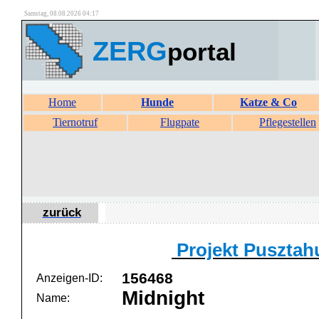
Samstag, 08.08.2026 04:17
ZERG
portal
Home
Hunde
Katze & Co
Tiernotruf
Flugpate
Pflegestellen
zurück
Projekt Pusztah
156468
Anzeigen-ID:
Midnight
Name: