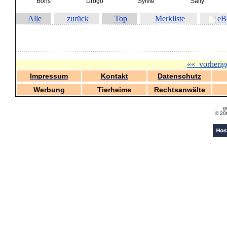
Boris
Drogo
Sylvie
Sally
Alle
zurück
Top
Merkliste
eB
««
vorherig
Impressum
Kontakt
Datenschutz
Werbung
Tierheime
Rechtsanwälte
g
© 20