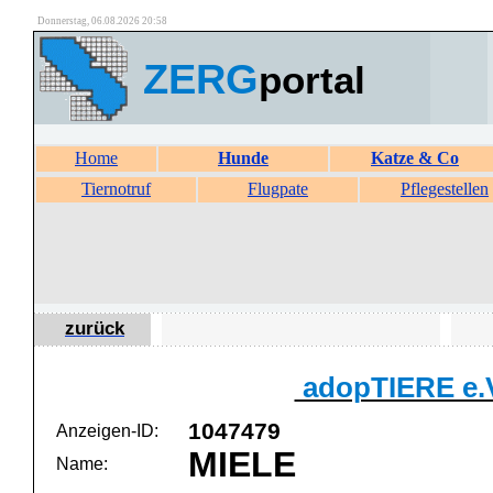
Donnerstag, 06.08.2026 20:58
ZERG
portal
Home
Hunde
Katze & Co
Tiernotruf
Flugpate
Pflegestellen
zurück
adopTIERE e.
1047479
Anzeigen-ID:
MIELE
Name: