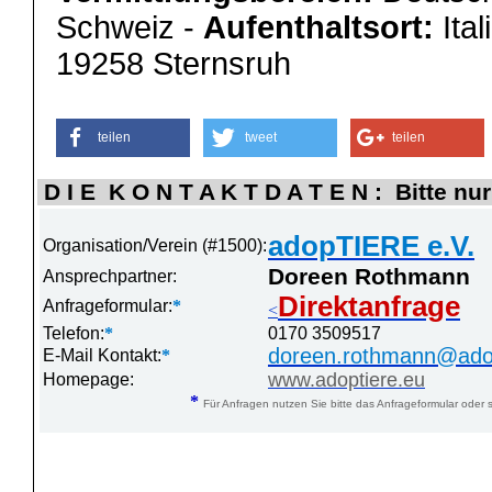
Schweiz -
Aufenthaltsort:
Ital
19258 Sternsruh
teilen
tweet
teilen
D I E K O N T A K T D A T E N : Bitte nur
adopTIERE e.V.
Organisation/Verein (#1500):
Doreen Rothmann
Ansprechpartner:
Direktanfrage
Anfrageformular:
*
<
Telefon:
*
0170 3509517
doreen.rothmann@adop
E-Mail Kontakt:
*
www.adoptiere.eu
Homepage:
*
Für Anfragen nutzen Sie bitte das Anfrageformular oder s