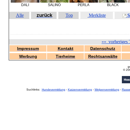
DALI
SALINO
PERLA
BLACK
zurück
Alle
Top
Merkliste
S
««
vorheriges 
Impressum
Kontakt
Datenschutz
Werbung
Tierheime
Rechtsanwälte
g
© 20
Suchlinks:
Hundevermittlung
-
Katzenvermittlung
-
Welpenvermittlung
-
Rass