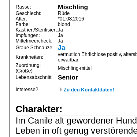
Mischling
Rasse:
Geschlecht:
Rüde
Alter:
*01.08.2016
Farbe:
blond
Kastriert/Sterilisiert:
Ja
Impfungen:
Ja
Mittelmeercheck:
Ja
Ja
Graue Schnauze:
vermutlich Ehrlichiose positiv, alter
Krankheiten:
erwartbar
Zuordnung:
Mischling-mittel
(Größe):
Senior
Lebensabschnitt:
Interesse?
Zu den Kontaktdaten!
Charakter:
Im Canile alt gewordener Hun
Leben in oft genug verstörend