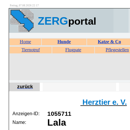
Freitag, 07.08.2026 22:17
ZERG
portal
Home
Hunde
Katze & Co
Tiernotruf
Flugpate
Pflegestellen
zurück
Herztier e. V.
1055711
Anzeigen-ID:
Lala
Name: