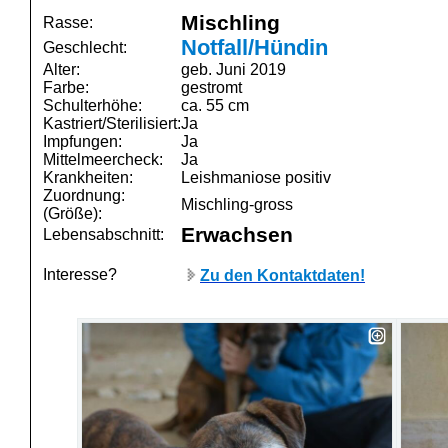
Mischling
Rasse:
Notfall/Hündin
Geschlecht:
Alter:
geb. Juni 2019
Farbe:
gestromt
Schulterhöhe:
ca. 55 cm
Kastriert/Sterilisiert:
Ja
Impfungen:
Ja
Mittelmeercheck:
Ja
Krankheiten:
Leishmaniose positiv
Zuordnung:
Mischling-gross
(Größe):
Erwachsen
Lebensabschnitt:
Interesse?
Zu den Kontaktdaten!