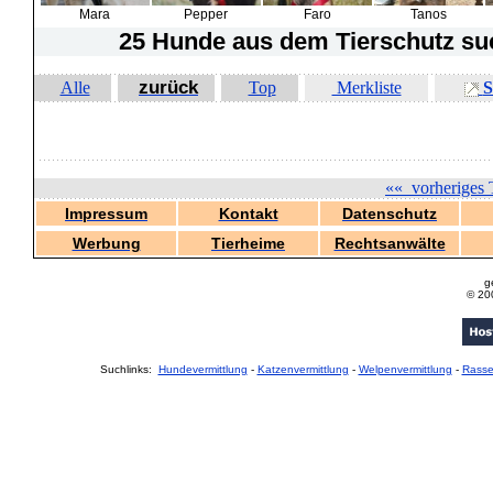
Mara
Pepper
Faro
Tanos
25 Hunde
aus dem Tierschutz suc
zurück
Alle
Top
Merkliste
S
««
vorheriges 
Impressum
Kontakt
Datenschutz
Werbung
Tierheime
Rechtsanwälte
g
© 20
Suchlinks:
Hundevermittlung
-
Katzenvermittlung
-
Welpenvermittlung
-
Rass