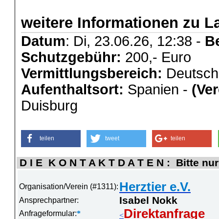
weitere Informationen zu La
Datum
: Di, 23.06.26, 12:38 -
B
Schutzgebühr:
200,- Euro
Vermittlungsbereich:
Deutschl
Aufenthaltsort:
Spanien -
(Ver
Duisburg
teilen
tweet
teilen
D I E K O N T A K T D A T E N : Bitte nur
Herztier e.V.
Organisation/Verein (#1311):
Isabel Nokk
Ansprechpartner:
Direktanfrage
Anfrageformular:
*
<