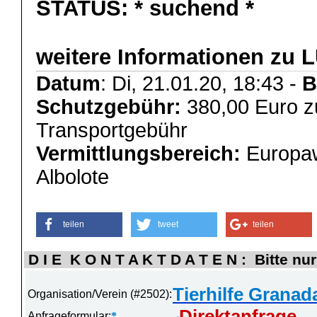
STATUS:
* suchend *
weitere Informationen zu 
Datum
: Di, 21.01.20, 18:43 -
B
Schutzgebühr:
380,00 Euro z
Transportgebühr
Vermittlungsbereich:
Europaw
Albolote
teilen
tweet
teilen
D I E K O N T A K T D A T E N : Bitte nur
Tierhilfe Granad
Organisation/Verein (#2502):
Direktanfrage
Anfrageformular:
*