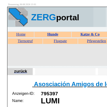
Donnerstag, 06.08.2026 13:01
ZERG
portal
Home
Hunde
Katze & Co
Tiernotruf
Flugpate
Pflegestellen
zurück
Asosciación Amigos de l
795397
Anzeigen-ID:
LUMI
Name: