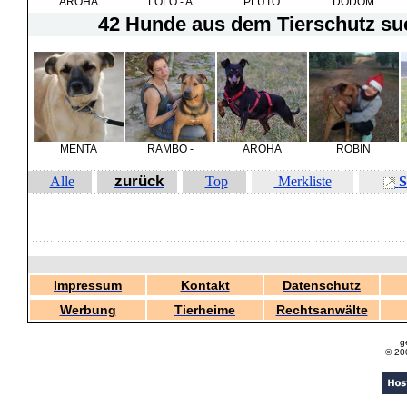
AROHA
LOLO - A
PLUTO
DODOM
42 Hunde
aus dem Tierschutz suc
MENTA
RAMBO -
AROHA
ROBIN
zurück
Alle
Top
Merkliste
S
Impressum
Kontakt
Datenschutz
Werbung
Tierheime
Rechtsanwälte
g
© 20