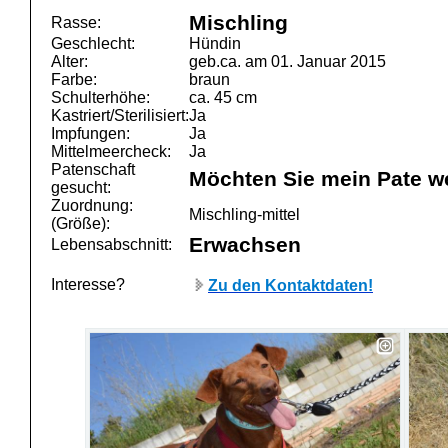
Mischling
Rasse:
Geschlecht:
Hündin
Alter:
geb.ca. am 01. Januar 2015
Farbe:
braun
Schulterhöhe:
ca. 45 cm
Kastriert/Sterilisiert:
Ja
Impfungen:
Ja
Mittelmeercheck:
Ja
Patenschaft
Möchten Sie mein Pate w
gesucht:
Zuordnung:
Mischling-mittel
(Größe):
Erwachsen
Lebensabschnitt:
Interesse?
Zu den Kontaktdaten!