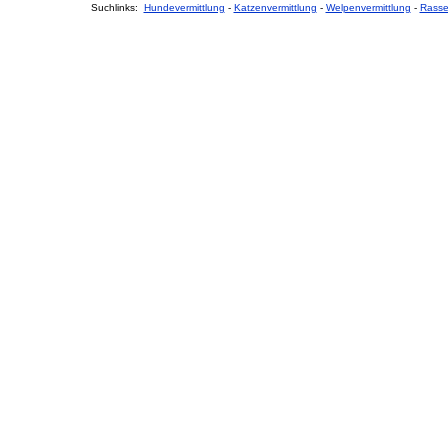
Suchlinks:
Hundevermittlung
-
Katzenvermittlung
-
Welpenvermittlung
-
Rass