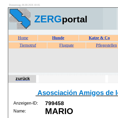
Donnerstag, 06.08.2026 18:05
ZERG
portal
Home
Hunde
Katze & Co
Tiernotruf
Flugpate
Pflegestellen
zurück
Asosciación Amigos de l
799458
Anzeigen-ID:
MARIO
Name: