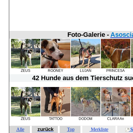
Foto-Galerie -
Asosci
ZEUS
ROONEY
LUJAN
PRINCESA
42 Hunde
aus dem Tierschutz suc
ZEUS
TATTOO
DODOM
CLARA An
zurück
Alle
Top
Merkliste
S