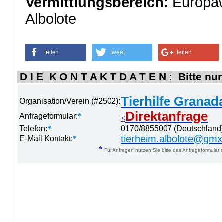
Vermittlungsbereich:
Europaw
Albolote
teilen
tweet
teilen
D I E K O N T A K T D A T E N : Bitte nur
Tierhilfe Granad
Organisation/Verein (#2502):
Direktanfrage
Anfrageformular:
*
<
Telefon:
*
0170/8855007 (Deutschland
tierheim.albolote@gm
E-Mail Kontakt:
*
*
Für Anfragen nutzen Sie bitte das Anfrageformular 