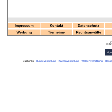
Impressum
Kontakt
Datenschutz
Werbung
Tierheime
Rechtsanwälte
g
© 20
Suchlinks:
Hundevermittlung
-
Katzenvermittlung
-
Welpenvermittlung
-
Rass