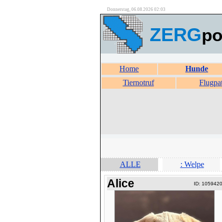
Donnerstag, 06.08.2026 02:03
ZERG
po
Home
Hunde
Tiernotruf
Flugpa
ALLE
: Welpe
Alice
ID: 105942