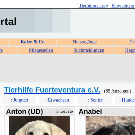
Tierhimmel.org
|
Flugpate.or
rtal
Katze & Co
Neuzugänge
Tie
te
Pflegestellen
Suchmeldungen
Happ
Tierhilfe Fuerteventura e.V.
(65 Anzeigen)
: Jungtier
: Erwachsen
: Senior
: Hunde
Anton (UD)
Anabel
0
ID: 1059419