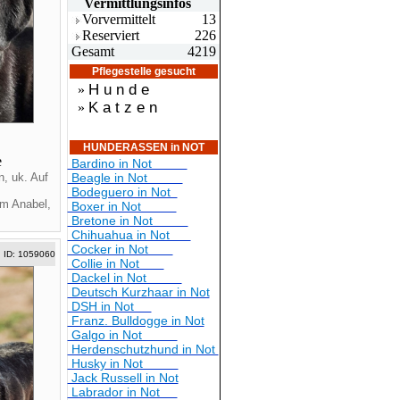
Vermittlungsin
fos
Vorvermittelt
13
Reserviert
226
Gesamt
4219
Pflegestelle gesucht
H u n d e
»
K a t z e n
»
g
HUNDERASSEN in NOT
e
Bardino in Not
, uk. Auf
Beagle in Not
Bodeguero in Not
m Anabel,
Boxer in Not
Bretone in Not
Chihuahua in Not
Cocker in Not
ID: 1059060
Collie in Not
Dackel in Not
Deutsch Kurzhaar in Not
DSH in Not
Franz. Bulldogge in Not
Galgo in Not
Herdenschutzhund in Not
Husky in Not
Jack Russell in Not
Labrador in Not