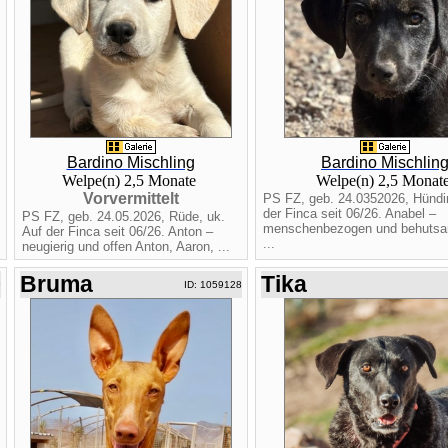
Bardino Mischling
Bardino Mischlin
Welpe(n) 2,5 Monate
Welpe(n) 2,5 Monat
Vorvermittelt
PS FZ, geb. 24.0352026, Hündin
der Finca seit 06/26. Anabel –
PS FZ, geb. 24.05.2026, Rüde, uk.
menschenbezogen und behutsa
Auf der Finca seit 06/26. Anton –
...
neugierig und offen Anton, Aaron, ...
Bruma
Tika
9
ID: 1059128