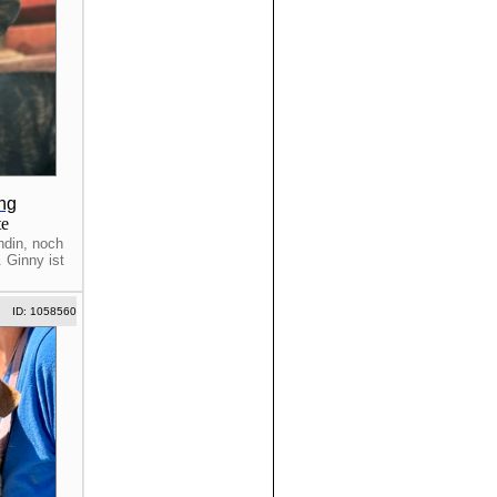
ng
te
ndin, noch
. Ginny ist
ID: 1058560