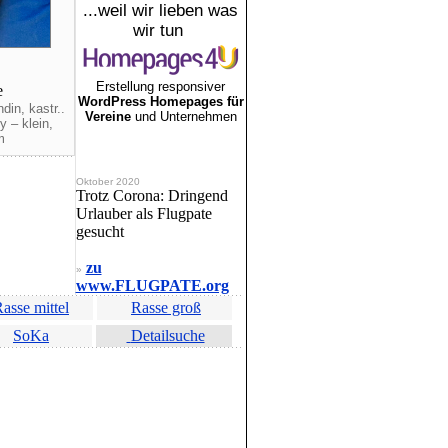
...weil wir lieben was
wir tun
Erstellung responsiver
e
WordPress Homepages für
in, kastr..
Vereine
und Unternehmen
y – klein,
m
Oktober 2020
Trotz Corona: Dringend
Urlauber als Flugpate
gesucht
zu
»
www.FLUGPATE.org
asse mittel
Rasse groß
SoKa
Detailsuche