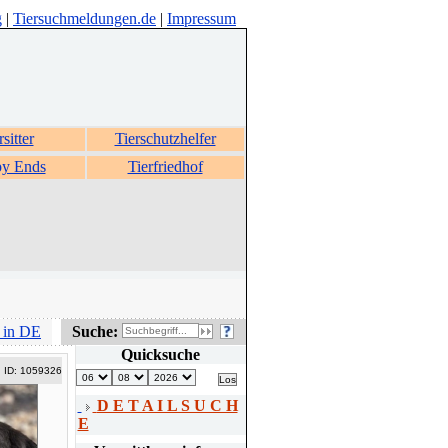
g
|
Tiersuchmeldungen.de
|
Impressum
rsitter
Tierschutzhelfer
y Ends
Tierfriedhof
 in DE
Suche:
Quicksuche
ID: 1059326
D E T A I L S U C H
E