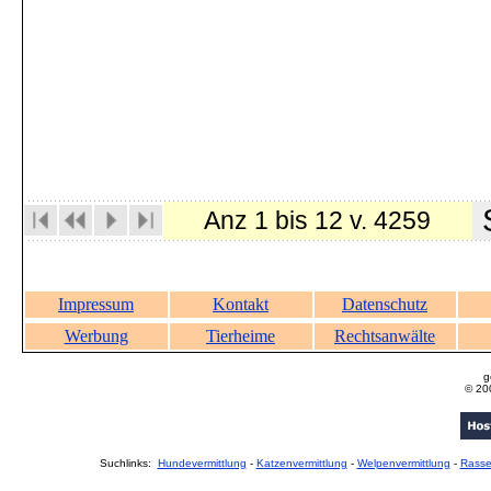
S
Anz 1 bis 12 v. 4259
Impressum
Kontakt
Datenschutz
Werbung
Tierheime
Rechtsanwälte
g
© 20
Suchlinks:
Hundevermittlung
-
Katzenvermittlung
-
Welpenvermittlung
-
Rass