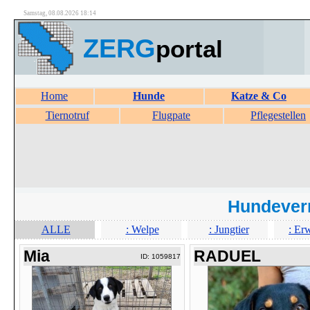
Samstag, 08.08.2026 18:14
ZERG
portal
Home
Hunde
Katze & Co
Tiernotruf
Flugpate
Pflegestellen
Hundever
ALLE
: Welpe
: Jungtier
: Er
Mia
RADUEL
ID: 1059817