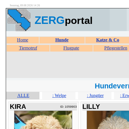
Sonntag, 09.08.2026 14:26
ZERG
portal
Home
Hunde
Katze & Co
Tiernotruf
Flugpate
Pflegestellen
Hundever
ALLE
: Welpe
: Jungtier
: Er
KIRA
LILLY
ID: 1059903