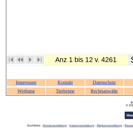
S
Anz 1 bis 12 v. 4261
Impressum
Kontakt
Datenschutz
Werbung
Tierheime
Rechtsanwälte
g
© 20
Suchlinks:
Hundevermittlung
-
Katzenvermittlung
-
Welpenvermittlung
-
Rass