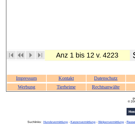
S
Anz 1 bis 12 v. 4223
Impressum
Kontakt
Datenschutz
Werbung
Tierheime
Rechtsanwälte
g
© 20
Suchlinks:
Hundevermittlung
-
Katzenvermittlung
-
Welpenvermittlung
-
Rass