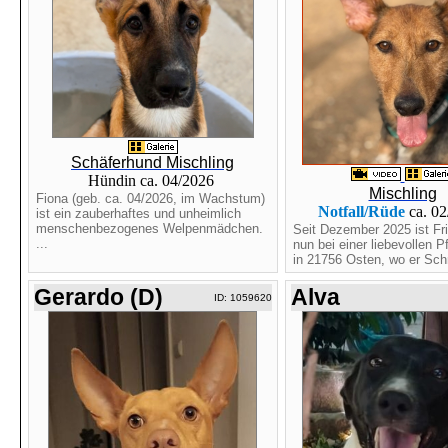
Schäferhund Mischling
Hündin ca. 04/2026
Mischling
Fiona (geb. ca. 04/2026, im Wachstum)
Notfall/Rüde
ca. 0
ist ein zauberhaftes und unheimlich
menschenbezogenes Welpenmädchen.
Seit Dezember 2025 ist Fri
...
nun bei einer liebevollen P
in 21756 Osten, wo er Schri
Gerardo (D)
Alva
ID: 1059620