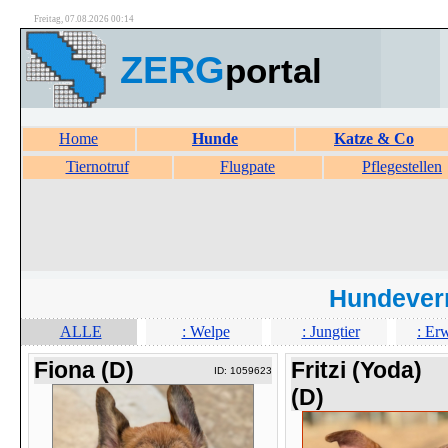
Freitag, 07.08.2026 00:14
ZERG
portal
Home
Hunde
Katze & Co
Tiernotruf
Flugpate
Pflegestellen
Hundever
ALLE
: Welpe
: Jungtier
: Er
Fiona (D)
Fritzi (Yoda)
ID: 1059623
(D)