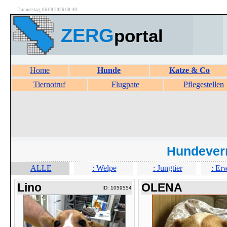
Donnerstag, 06.08.2026 08:49
ZERG
portal
Home
Hunde
Katze & Co
Tiernotruf
Flugpate
Pflegestellen
Hundever
ALLE
: Welpe
: Jungtier
: Er
Lino
OLENA
ID: 1059554