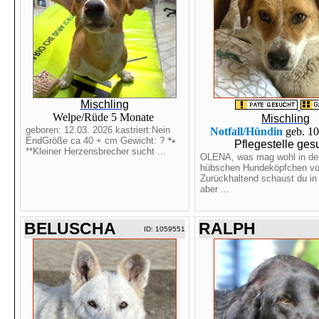
Mischling
Welpe/Rüde 5 Monate
Mischling
geboren: 12.03. 2026 kastriert:Nein
Notfall/Hündin
geb. 1
EndGröße ca 40 + cm Gewicht: ? 🐾
Pflegestelle ges
**Kleiner Herzensbrecher sucht ...
OLENA, was mag wohl in de
hübschen Hundeköpfchen vo
Zurückhaltend schaust du in
aber ...
BELUSCHA
RALPH
ID: 1059551