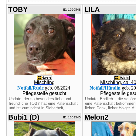
TOBY
LILA
ID: 1059548
Mischling
Mischling, ca. 4
Notfall/Rüde
geb. 06/2024
Notfall/Hündin
geb. 2
Pflegestelle gesucht
Pflegestelle ges
Update: der so besonders liebe und
Update: Endlich... die schön
freundliche TOBY hat eine Patenschaft
eine Patenschaft bekommen,
und ist zumindest in Sicherheit, ...
lieben Dank, lieber Holger. Au
Bubi1 (D)
Melon2
ID: 1059545