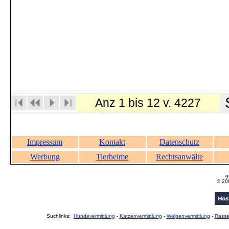
S
Anz 1 bis 12 v. 4227
Impressum
Kontakt
Datenschutz
Werbung
Tierheime
Rechtsanwälte
g
© 20
Suchlinks:
Hundevermittlung
-
Katzenvermittlung
-
Welpenvermittlung
-
Rass