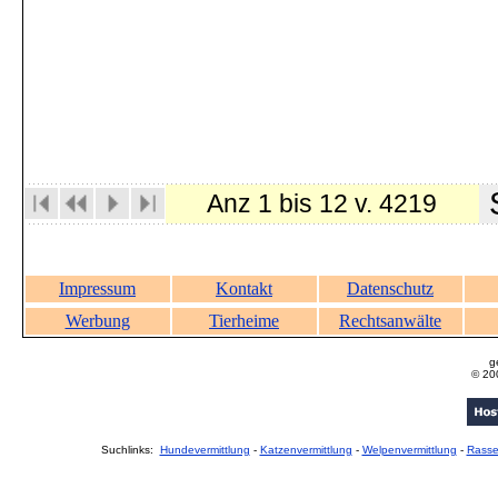
S
Anz 1 bis 12 v. 4219
Impressum
Kontakt
Datenschutz
Werbung
Tierheime
Rechtsanwälte
g
© 20
Suchlinks:
Hundevermittlung
-
Katzenvermittlung
-
Welpenvermittlung
-
Rass