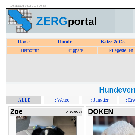
Donnerstag, 06.08.2026 00:35
ZERG
portal
Home
Hunde
Katze & Co
Tiernotruf
Flugpate
Pflegestellen
Hundever
ALLE
: Welpe
: Jungtier
: Er
Zoe
DOKEN
ID: 1059524