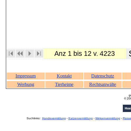
S
Anz 1 bis 12 v. 4223
Impressum
Kontakt
Datenschutz
Werbung
Tierheime
Rechtsanwälte
g
© 20
Suchlinks:
Hundevermittlung
-
Katzenvermittlung
-
Welpenvermittlung
-
Rass