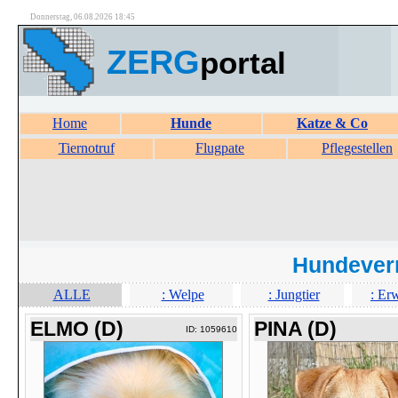
Donnerstag, 06.08.2026 18:45
ZERG
portal
Home
Hunde
Katze & Co
Tiernotruf
Flugpate
Pflegestellen
Hundever
ALLE
: Welpe
: Jungtier
: Er
ELMO (D)
PINA (D)
ID: 1059610