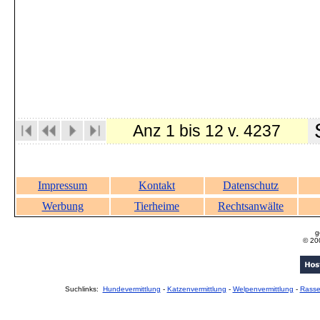
S
Anz 1 bis 12 v. 4237
Impressum
Kontakt
Datenschutz
Werbung
Tierheime
Rechtsanwälte
g
© 20
Suchlinks:
Hundevermittlung
-
Katzenvermittlung
-
Welpenvermittlung
-
Rass