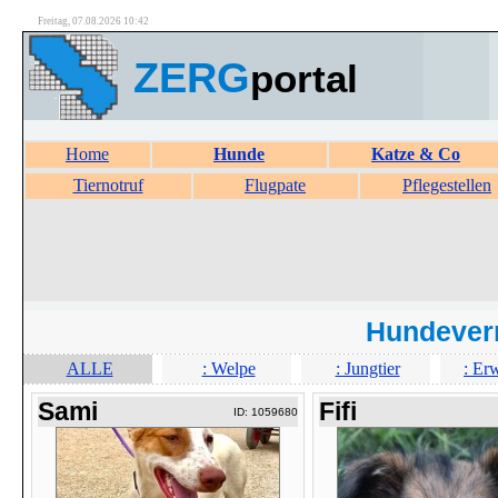
Freitag, 07.08.2026 10:42
ZERG
portal
Home
Hunde
Katze & Co
Tiernotruf
Flugpate
Pflegestellen
Hundever
ALLE
: Welpe
: Jungtier
: Er
Sami
Fifi
ID: 1059680