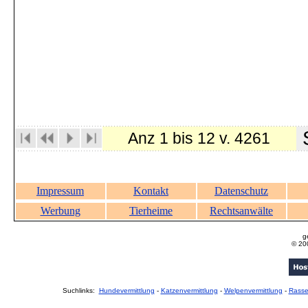
S
Anz 1 bis 12 v. 4261
Impressum
Kontakt
Datenschutz
Werbung
Tierheime
Rechtsanwälte
g
© 20
Suchlinks:
Hundevermittlung
-
Katzenvermittlung
-
Welpenvermittlung
-
Rass