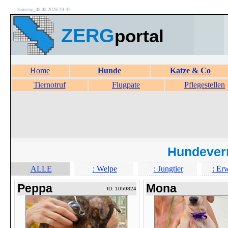
Samstag, 08.08.2026 20:32
ZERG
portal
Home
Hunde
Katze & Co
Tiernotruf
Flugpate
Pflegestellen
Hundever
ALLE
: Welpe
: Jungtier
: Er
Peppa
Mona
ID: 1059824