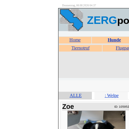
Donnerstag, 06.08.2026 04:37
ZERG
po
Home
Hunde
Tiernotruf
Flugpa
ALLE
: Welpe
Zoe
ID: 10595