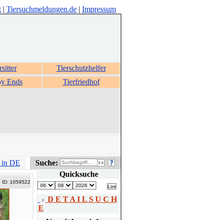
g
|
Tiersuchmeldungen.de
|
Impressum
rsitter
Tierschutzhelfer
y Ends
Tierfriedhof
 in DE
Suche:
Quicksuche
ID: 1059522
D E T A I L S U C H
E