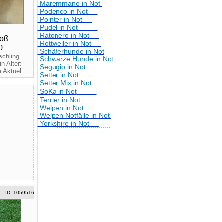
Maremmano in Not
Podenco in Not
Pointer in Not
Pudel in Not
Ratonero in Not
roß
Rottweiler in Not
19
Schäferhunde in Not
schling
Schwarze Hunde in Not
n Alter:
Segugio in Not
 Aktuel
Setter in Not
Setter Mix in Not
SoKa in Not
Terrier in Not
Welpen in Not
Welpen Notfälle in Not
Yorkshire in Not
ID: 1059516