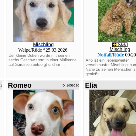
Mischling
Mischling
Welpe/Rüde *25.03.2026
Notfall/Rüde
09/2
Der kleine Doken wurde mit seinen
sechs Geschwistern in einer Mülltonne
Arlo ist ein liebenswerter,
auf Sardinien entsorgt und im ...
verschmuster Mischlingshund
Nähe zu seinen Menschen s
genießt. ...
Romeo
Elia
21
ID: 1059520