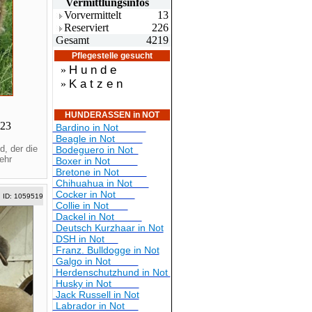
Vermittlungsin
fos
Vorvermittelt
13
Reserviert
226
Gesamt
4219
Pflegestelle gesucht
H u n d e
»
K a t z e n
»
HUNDERASSEN in NOT
023
Bardino in Not
Beagle in Not
, der die
Bodeguero in Not
ehr
Boxer in Not
Bretone in Not
Chihuahua in Not
Cocker in Not
ID: 1059519
Collie in Not
Dackel in Not
Deutsch Kurzhaar in Not
DSH in Not
Franz. Bulldogge in Not
Galgo in Not
Herdenschutzhund in Not
Husky in Not
Jack Russell in Not
Labrador in Not