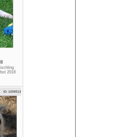
18
ischling
rbst 2018
ID: 1059513