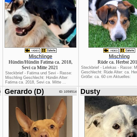
Mischlinge
Mischling
Hündin/Hündin Fatima ca. 2018,
Rüde ca. Herbst 20
Sevi ca Mitte 2021
Steckbrief - Lelekas - Rasse: M
Geschlecht: Rüde Alter: ca. He
Steckbrief - Fatima und Sevi - Rasse:
Größe: ca. 60 cm Aktuelles:
Mischling Geschlecht: Hündin Alter:
Fatima ca. 2018, Sevi ca. Mitte ...
Gerardo (D)
Dusty
5
ID: 1059514