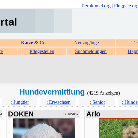
Tierhimmel.org
|
Flugpate.or
rtal
Katze & Co
Neuzugänge
Tie
te
Pflegestellen
Suchmeldungen
Happ
Hundevermittlung
(4219 Anzeigen)
: Jungtier
: Erwachsen
: Senior
: Hunde
DOKEN
Arlo
24
ID: 1059523