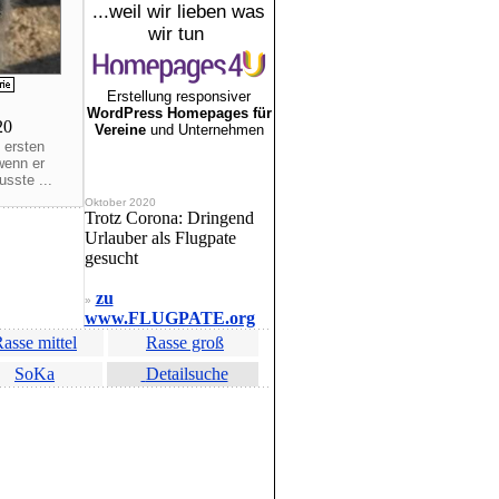
...weil wir lieben was
wir tun
Erstellung responsiver
WordPress Homepages für
020
Vereine
und Unternehmen
 ersten
wenn er
sste ...
Oktober 2020
Trotz Corona: Dringend
Urlauber als Flugpate
gesucht
zu
»
www.FLUGPATE.org
asse mittel
Rasse groß
SoKa
Detailsuche