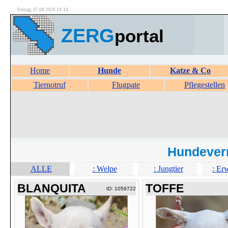
Freitag, 07.08.2026 19:10
ZERG
portal
Home
Hunde
Katze & Co
Tiernotruf
Flugpate
Pflegestellen
Hundever
ALLE
: Welpe
: Jungtier
: Er
BLANQUITA
TOFFE
ID: 1059722