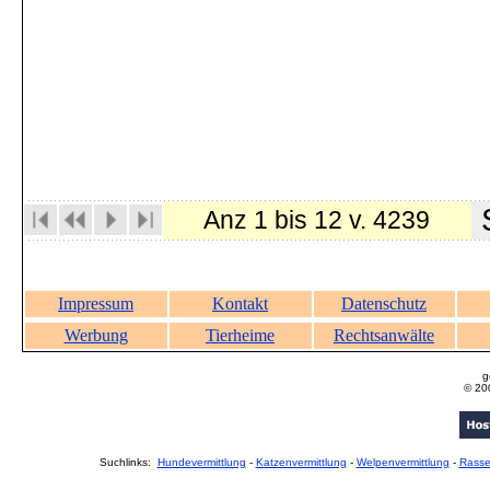
S
Anz 1 bis 12 v. 4239
Impressum
Kontakt
Datenschutz
Werbung
Tierheime
Rechtsanwälte
g
© 20
Suchlinks:
Hundevermittlung
-
Katzenvermittlung
-
Welpenvermittlung
-
Rass